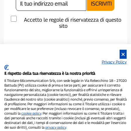
Accetto le regole di riservatezza di questo
sito
Privacy Policy
Il rispetto della tua riservatezza è la nostra priorità
Il Titolare 66communication Srls, con sede legale in Via Rebecchino 18 – 27020
Battuda (PV) utilizza cookie di prima e terze parti, per assicurare il corretto
funzionamento del sito, migliorarne la funzionalità e offrirvi un’esperienza di
navigazione personalizzata (cookie tecnici), per finalità statistiche e rilevare
P300.it è una Testata Giornalistica indipendente
l’audience del nostro sito (cookie analitici) nonché, previo consenso, per finalità
Registrazione numero 1/2021 del 1/2/2021 - Tribunale di Pavia
di profilazione. Per maggiori informazioni su come il Titolare utilizza i cookie o
per modificare le sue preferenze (incluso revocare il consenso, se prestato),
Proprietario ed editore:
66communication Srls
- P.IVA
consulti la
cookie policy
. Per maggiori informazioni su come il Titolare tratta i
02798890188
dati personali anche raccolti tramite i cookie (inclusi gli eventuali altri soggetti
Direttore Responsabile:
Alessandro Secchi
- Vicedirettore:
Federico
destinatari dei dati, i tempi di conservazione dei dati e le modalità per l’esercizio
Benedusi
dei suoi diritti), consulti la
privacy policy
.