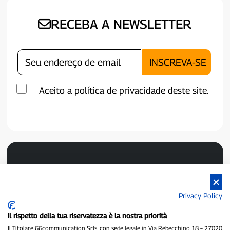
RECEBA A NEWSLETTER
Aceito a política de privacidade deste site.
Privacy Policy
Il rispetto della tua riservatezza è la nostra priorità
P300.it é um jornal independente.
Número de registro 1/2021 de 01/02/2021 - Tribunal de Pavia.
Il Titolare 66communication Srls, con sede legale in Via Rebecchino 18 – 27020