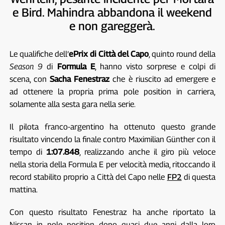
e Bird. Mahindra abbandona il weekend
e non gareggerà.
Le qualifiche dell’
ePrix di Città del Capo
, quinto round della
Season 9
di
Formula E
, hanno visto sorprese e colpi di
scena, con
Sacha Fenestraz
che è riuscito ad emergere e
ad ottenere la propria prima pole position in carriera,
solamente alla sesta gara nella serie.
Il pilota franco-argentino ha ottenuto questo grande
risultato vincendo la finale contro Maximilian Günther con il
tempo di
1:07.848
, realizzando anche il giro più veloce
nella storia della Formula E per velocità media, ritoccando il
record stabilito proprio a Città del Capo nelle
FP2
di questa
mattina.
Con questo risultato Fenestraz ha anche riportato la
Nissan in pole position dopo quasi due anni dalla loro