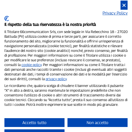
Privacy Policy
Il rispetto della tua riservatezza è la nostra priorità
Il Titolare 66communication Srls, con sede legale in Via Rebecchino 18 – 27020
Battuda (PV) utilizza cookie di prima e terze parti, per assicurare il corretto
funzionamento del sito, migliorarne la funzionalità e offrirvi un’esperienza di
navigazione personalizzata (cookie tecnici), per finalità statistiche e rilevare
P300.it è una Testata Giornalistica indipendente
l’audience del nostro sito (cookie analitici) nonché, previo consenso, per finalità
Registrazione numero 1/2021 del 1/2/2021 - Tribunale di Pavia
di profilazione. Per maggiori informazioni su come il Titolare utilizza i cookie o
per modificare le sue preferenze (incluso revocare il consenso, se prestato),
Proprietario ed editore:
66communication Srls
- P.IVA
consulti la
cookie policy
. Per maggiori informazioni su come il Titolare tratta i
02798890188
dati personali anche raccolti tramite i cookie (inclusi gli eventuali altri soggetti
Direttore Responsabile:
Alessandro Secchi
- Vicedirettore:
Federico
destinatari dei dati, i tempi di conservazione dei dati e le modalità per l’esercizio
Benedusi
dei suoi diritti), consulti la
privacy policy
.
Privacy Policy
-
Cookie Policy
Le ricordiamo che, qualora scelga di chiudere il banner utilizzando il pulsante
“X” in alto a destra, saranno mantenute le impostazioni predefinite che non
"Se è successo davvero, lo trovi su P300.it"
consentono l’utilizzo di cookie o altri strumenti di tracciamento diversi dai
cookie tecnici. Cliccando su “Accetta tutto”, presta il suo consenso all’utilizzo di
tutti i cookie. Potrà inoltre esprimere le sue scelte in modo più granulare.
Copyright © P300.it 2012-2026
Accetto tutto
Non accetto