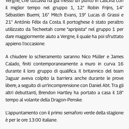
Vergne, che tuttavia ha già messo un punto in cascina con
il miglior tempo nel gruppo 1, 12° Robin Frijns, 14°
Sébastien Buemi, 16° Mitch Evans, 19° Lucas di Grassi e
21° António Félix da Costa. Il portoghese è stato peraltro
utilizzato da Techeetah come “apripista” nel gruppo 1 per
dare maggiormente aiuto a Vergne, il quale ha poi sfruttato
appieno l’occasione.
A chiudere lo schieramento saranno Nico Müller e James
Calado, finiti contemporaneamente a muro in curva 16
durante il loro gruppo di qualifica. Il britannico del team
Jaguar aveva colpito la barriera anche durante le prove
libere, a seguito di un’incomprensione con Daniel Abt. Tra gli
altri debuttanti, Brendon Hartley ha portato a casa il 18°
tempo al volante della Dragon-Penske.
L’appuntamento con il primo semaforo verde della stagione
è per le ore 13:00 italiane.