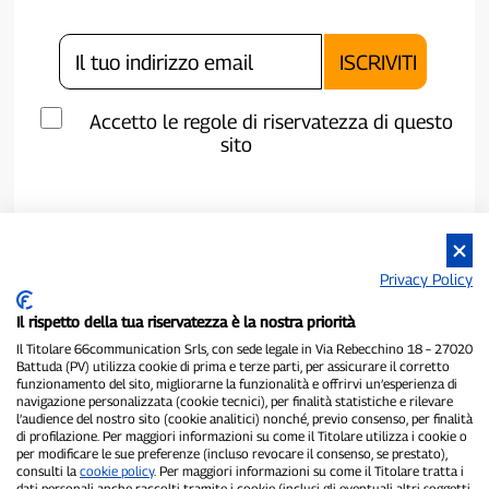
Accetto le regole di riservatezza di questo
sito
Privacy Policy
Il rispetto della tua riservatezza è la nostra priorità
Il Titolare 66communication Srls, con sede legale in Via Rebecchino 18 – 27020
Battuda (PV) utilizza cookie di prima e terze parti, per assicurare il corretto
funzionamento del sito, migliorarne la funzionalità e offrirvi un’esperienza di
navigazione personalizzata (cookie tecnici), per finalità statistiche e rilevare
P300.it è una Testata Giornalistica indipendente
l’audience del nostro sito (cookie analitici) nonché, previo consenso, per finalità
di profilazione. Per maggiori informazioni su come il Titolare utilizza i cookie o
Registrazione numero 1/2021 del 1/2/2021 - Tribunale di Pavia
per modificare le sue preferenze (incluso revocare il consenso, se prestato),
Proprietario ed editore:
66communication Srls
- P.IVA
consulti la
cookie policy
. Per maggiori informazioni su come il Titolare tratta i
02798890188
dati personali anche raccolti tramite i cookie (inclusi gli eventuali altri soggetti