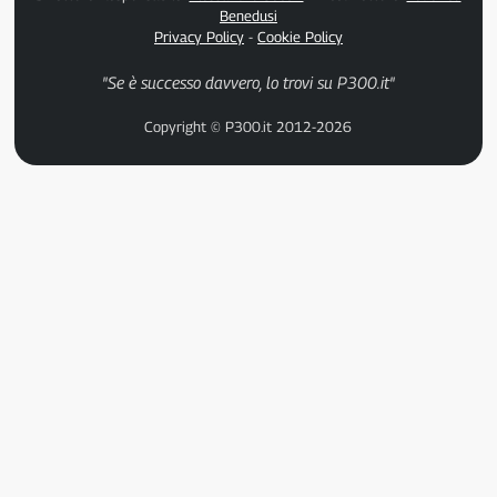
Benedusi
Privacy Policy
-
Cookie Policy
"Se è successo davvero, lo trovi su P300.it"
Copyright © P300.it 2012-2026