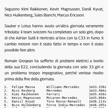
Seguono Kimi Raikkonen, Kevin Magnussen, Daniil Kyvat,
Nico Hulkenberg, Jules Bianchi, Marcus Ericsson.
Sauber e Lotus hanno avuto un’altra giornata veramente
tribolata: il team svizzero ha completato un solo giro, dopo
di che Adrian Sutil è rientrato ai box con la C33 in fumo. Il
cambio motore non è stato fatto in tempo e non è stato
possibile fare altro.
Romain Grosjean ha sofferto di problemi elettrici a bordo
della sua E22, concludendo la giornata con solo 33 giri e
un problema troppo impegnativo, perché venisse risolto
prima della fine della giornata.
 1.  Felipe Massa      Williams-Mercedes     1m33.258s 
 2.  Nico Rosberg      Mercedes              1m33.484s 
 3.  Kimi Raikkonen    Ferrari               1m35.426s 
 4.  Kevin Magnussen   McLaren-Mercedes      1m35.894s 
 5.  Daniil Kvyat      Toro Rosso-Renault    1m36.113s 
 6.  Nico Hulkenberg   Force India-Mercedes  1m36.205s 