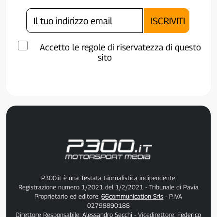
Accetto le regole di riservatezza di questo
sito
P300.it è una Testata Giornalistica indipendente
Registrazione numero 1/2021 del 1/2/2021 - Tribunale di Pavia
Proprietario ed editore:
66communication Srls
- P.IVA
02798890188
Direttore Responsabile:
Alessandro Secchi
- Vicedirettore:
Federico