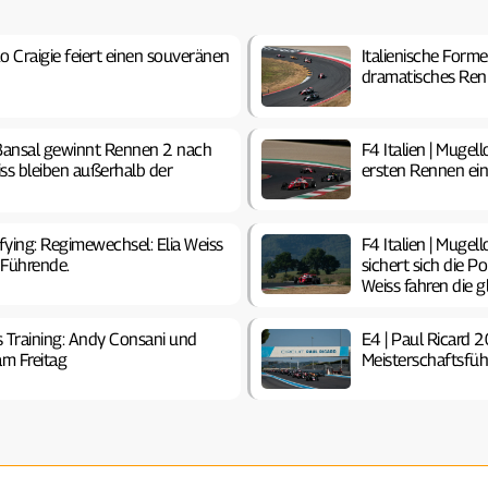
o Craigie feiert einen souveränen
Italienische Form
dramatisches Re
 Bansal gewinnt Rennen 2 nach
F4 Italien | Muge
ss bleiben außerhalb der
ersten Rennen ei
ifying: Regimewechsel: Elia Weiss
F4 Italien | Mugel
 Führende.
sichert sich die P
Weiss fahren die gl
es Training: Andy Consani und
E4 | Paul Ricard 
am Freitag
Meisterschaftsfü