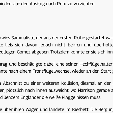
ieden, auf den Ausflug nach Rom zu verzichten.
rwies Sammalisto, der aus der ersten Reihe gestartet war,
ette ließ sich davon jedoch nicht beirren und überho
kollegen Gomez abgeben. Trotzdem konnte er sie sich in
nurag und beschädigte dabei eine seiner Heckflügelhalt
te nach einem Frontflügelwechsel wieder an den Start ge
Abschnitt zu einer weiteren Kollision, diesmal an der 
n, plötzlich nach innen ausweicht, wo Harrison gerade auf
nd Jenzers Engländer die weiße Flagge hissen muss.
le über ihren Wagen und landete im Kiesbett. Die Bergun