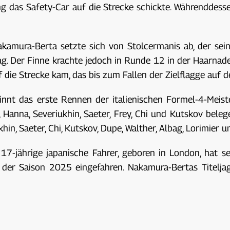
g das Safety-Car auf die Strecke schickte. Währenddess
kamura-Berta setzte sich von Stolcermanis ab, der se
ag. Der Finne krachte jedoch in Runde 12 in der Haarnad
die Strecke kam, das bis zum Fallen der Zielflagge auf de
nt das erste Rennen der italienischen Formel-4-Meiste
anna, Severiukhin, Saeter, Frey, Chi und Kutskov beleg
in, Saeter, Chi, Kutskov, Dupe, Walther, Albag, Lorimier 
7-jährige japanische Fahrer, geboren in London, hat sei
g der Saison 2025 eingefahren. Nakamura-Bertas Titelja