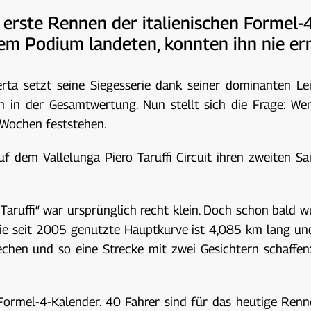
rste Rennen der italienischen Formel-4-
em Podium landeten, konnten ihn nie ern
 setzt seine Siegesserie dank seiner dominanten Leis
ch in der Gesamtwertung. Nun stellt sich die Frage: We
n Wochen feststehen.
f dem Vallelunga Piero Taruffi Circuit ihren zweiten Sai
aruffi“ war ursprünglich recht klein. Doch schon bald w
Die seit 2005 genutzte Hauptkurve ist 4,085 km lang un
chen und so eine Strecke mit zwei Gesichtern schaffen: 
 Formel-4-Kalender. 40 Fahrer sind für das heutige Renne