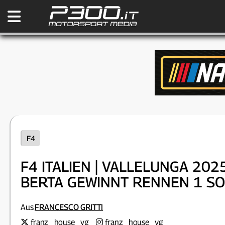
F4
F4 ITALIEN | VALLELUNGA 20
BERTA GEWINNT RENNEN 1 S
Aus:
FRANCESCO GRITTI
franz_house_vg
franz_house_vg