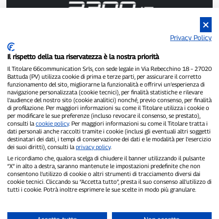
Privacy Policy
P300.it est un journal indépendant.
Numéro d'enregistrement : 1/2021 du 1/2/2021 - Tribunal de
Il rispetto della tua riservatezza è la nostra priorità
Pavie.
Propriétaire et éditeur :
66communication Srls
- Numéro de TVA :
Il Titolare 66communication Srls, con sede legale in Via Rebecchino 18 – 27020
Battuda (PV) utilizza cookie di prima e terze parti, per assicurare il corretto
02798890188.
funzionamento del sito, migliorarne la funzionalità e offrirvi un’esperienza di
Rédacteur en chef :
Alessandro Secchi
- Rédacteur adjoint :
Federico
navigazione personalizzata (cookie tecnici), per finalità statistiche e rilevare
Benedusi.
l’audience del nostro sito (cookie analitici) nonché, previo consenso, per finalità
Politique de confidentialité
-
Politique relative aux cookies
di profilazione. Per maggiori informazioni su come il Titolare utilizza i cookie o
per modificare le sue preferenze (incluso revocare il consenso, se prestato),
consulti la
cookie policy
. Per maggiori informazioni su come il Titolare tratta i
« Si c'est vraiment arrivé, vous le trouverez sur P300.it »
dati personali anche raccolti tramite i cookie (inclusi gli eventuali altri soggetti
destinatari dei dati, i tempi di conservazione dei dati e le modalità per l’esercizio
Copyright © P300.it 2012-2026
dei suoi diritti), consulti la
privacy policy
.
Le ricordiamo che, qualora scelga di chiudere il banner utilizzando il pulsante
“X” in alto a destra, saranno mantenute le impostazioni predefinite che non
consentono l’utilizzo di cookie o altri strumenti di tracciamento diversi dai
cookie tecnici. Cliccando su “Accetta tutto”, presta il suo consenso all’utilizzo di
tutti i cookie. Potrà inoltre esprimere le sue scelte in modo più granulare.