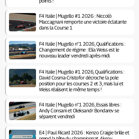
points !
F4 Italie | Mugello #1 2026 : Niccolò
Maccagnani remporte une victoire éclatante
dans la Course 1
F4 Italie | Mugello n°1 2026, Qualifications :
Changement de régime : Elia Weiss est le
nouveau leader vendredi après-midi.
F4 Italie | Mugello #1 2026, Qualifications :
David Cosma-Cristofor décroche la pole
position pour les courses 2 et 3, mais lui et
Weiss réalisent le même temps !
F4 Italie | Mugello n°1 2026, Essais libres :
Andy Consani et Oleksandr Bondarev se
séparent vendredi
E4 | Paul Ricard 2026 : Kenzo Craigie brille et
prend la tête du championnat. Aksoy