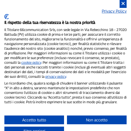
Privacy Policy
Il rispetto della tua riservatezza è la nostra priorità
P300.it es un periódico independiente.
Il Titolare 66communication Srls, con sede legale in Via Rebecchino 18 – 27020
Battuda (PV) utilizza cookie di prima e terze parti, per assicurare il corretto
Número de registro 1/2021 del 1/2/2021 - Juzgado de Pavía.
funzionamento del sito, migliorarne la funzionalità e offrirvi un’esperienza di
Propietario y editor:
66communication Srls
- NIF 02798890188.
navigazione personalizzata (cookie tecnici), per finalità statistiche e rilevare
Redactor jefe:
Alessandro Secchi
- Subdirector:
Federico Benedusi.
l’audience del nostro sito (cookie analitici) nonché, previo consenso, per finalità
Política de privacidad
-
Política de cookies.
di profilazione. Per maggiori informazioni su come il Titolare utilizza i cookie o
per modificare le sue preferenze (incluso revocare il consenso, se prestato),
consulti la
cookie policy
. Per maggiori informazioni su come il Titolare tratta i
"Si realmente sucedió, lo encontrarás en P300.it"
dati personali anche raccolti tramite i cookie (inclusi gli eventuali altri soggetti
destinatari dei dati, i tempi di conservazione dei dati e le modalità per l’esercizio
Copyright © P300.it 2012-2026
dei suoi diritti), consulti la
privacy policy
.
Le ricordiamo che, qualora scelga di chiudere il banner utilizzando il pulsante
“X” in alto a destra, saranno mantenute le impostazioni predefinite che non
consentono l’utilizzo di cookie o altri strumenti di tracciamento diversi dai
cookie tecnici. Cliccando su “Accetta tutto”, presta il suo consenso all’utilizzo di
tutti i cookie. Potrà inoltre esprimere le sue scelte in modo più granulare.
Accetto tutto
Non accetto