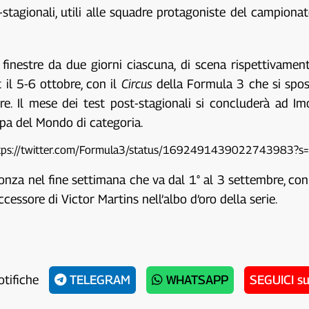
-stagionali, utili alle squadre protagoniste del campion
 finestre da due giorni ciascuna, di scena rispettivame
t il 5-6 ottobre, con il
Circus
della Formula 3 che si spost
. Il mese dei test post-stagionali si concluderà ad Imo
pa del Mondo di categoria.
tps://twitter.com/Formula3/status/1692491439022743983?s
za nel fine settimana che va dal 1° al 3 settembre, con i
ssore di Victor Martins nell’albo d’oro della serie.
otifiche
TELEGRAM
WHATSAPP
SEGUICI s