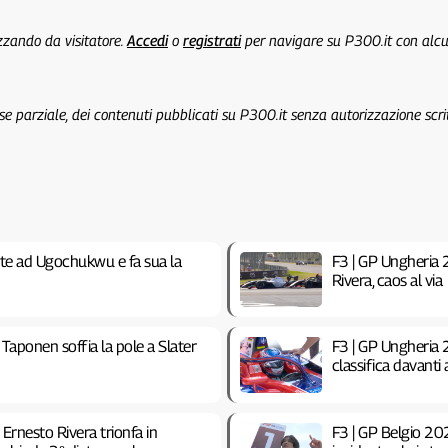
izzando da visitatore.
Accedi
o
registrati
per navigare su P300.it con alc
 se parziale, dei contenuti pubblicati su P300.it senza autorizzazione scri
ste ad Ugochukwu e fa sua la
F3 | GP Ungheria 
Rivera, caos al via
Taponen soffia la pole a Slater
F3 | GP Ungheria 2
classifica davanti
Ernesto Rivera trionfa in
F3 | GP Belgio 202