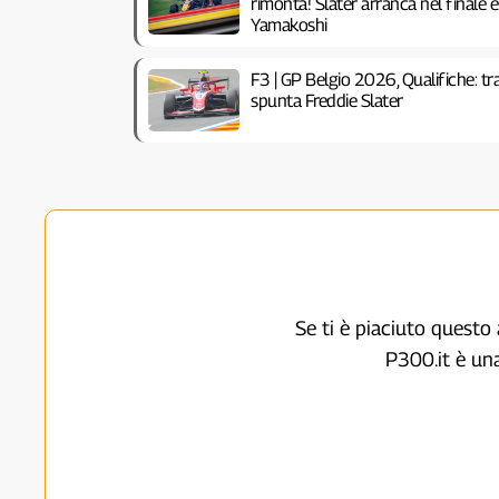
rimonta! Slater arranca nel finale 
Yamakoshi
F3 | GP Belgio 2026, Qualifiche: tra 
spunta Freddie Slater
Se ti è piaciuto questo 
P300.it è un