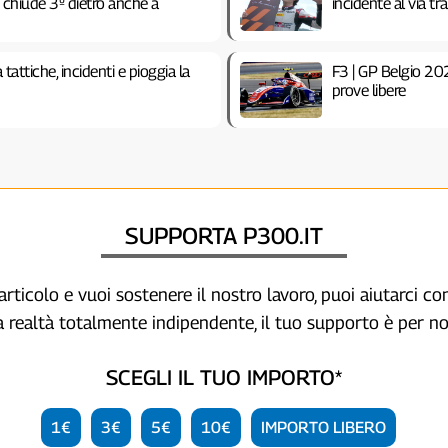
e chiude 3º dietro anche a
incidente al via tr
tattiche, incidenti e pioggia la
F3 | GP Belgio 2026
prove libere
SUPPORTA P300.IT
articolo e vuoi sostenere il nostro lavoro, puoi aiutarci c
a realtà totalmente indipendente, il tuo supporto è per no
SCEGLI IL TUO IMPORTO*
1€
3€
5€
10€
IMPORTO LIBERO