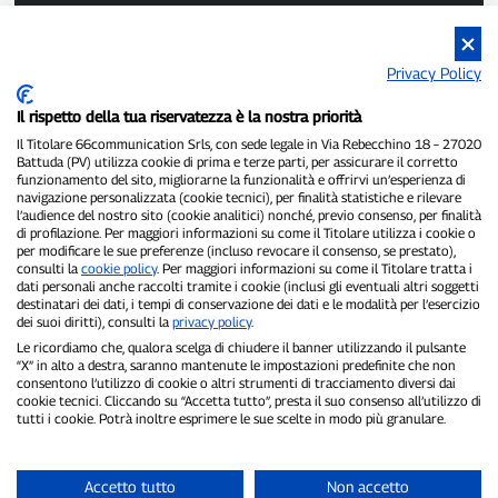
Privacy Policy
P300.it ist eine unabhängige Zeitung.
Il rispetto della tua riservatezza è la nostra priorità
Registrierungsnummer 1/2021 vom 1.2.2021 – Gericht Pavia.
Inhaber und Herausgeber:
66communication Srls
– USt-IdNr.
Il Titolare 66communication Srls, con sede legale in Via Rebecchino 18 – 27020
Battuda (PV) utilizza cookie di prima e terze parti, per assicurare il corretto
02798890188.
funzionamento del sito, migliorarne la funzionalità e offrirvi un’esperienza di
Chefredakteur:
Alessandro Secchi
– Stellvertretender Chefredakteur:
navigazione personalizzata (cookie tecnici), per finalità statistiche e rilevare
Federico Benedusi.
l’audience del nostro sito (cookie analitici) nonché, previo consenso, per finalità
Datenschutzrichtlinie
–
Cookie-Richtlinie
di profilazione. Per maggiori informazioni su come il Titolare utilizza i cookie o
per modificare le sue preferenze (incluso revocare il consenso, se prestato),
consulti la
cookie policy
. Per maggiori informazioni su come il Titolare tratta i
„Wenn es wirklich passiert ist, findet man es auf P300.it.“
dati personali anche raccolti tramite i cookie (inclusi gli eventuali altri soggetti
destinatari dei dati, i tempi di conservazione dei dati e le modalità per l’esercizio
Copyright © P300.it 2012–2026
dei suoi diritti), consulti la
privacy policy
.
Le ricordiamo che, qualora scelga di chiudere il banner utilizzando il pulsante
“X” in alto a destra, saranno mantenute le impostazioni predefinite che non
consentono l’utilizzo di cookie o altri strumenti di tracciamento diversi dai
cookie tecnici. Cliccando su “Accetta tutto”, presta il suo consenso all’utilizzo di
tutti i cookie. Potrà inoltre esprimere le sue scelte in modo più granulare.
Accetto tutto
Non accetto