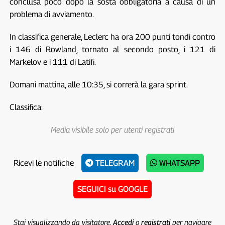
conclusa poco dopo la sosta obbligatoria a causa di un
problema di avviamento.
In classifica generale, Leclerc ha ora 200 punti tondi contro
i 146 di Rowland, tornato al secondo posto, i 121 di
Markelov e i 111 di Latifi.
Domani mattina, alle 10:35, si correrà la gara sprint.
Classifica:
Media visibile solo per utenti registrati
Ricevi le notifiche
TELEGRAM
WHATSAPP
SEGUICI su GOOGLE
Stai visualizzando da visitatore.
Accedi
o
registrati
per navigare