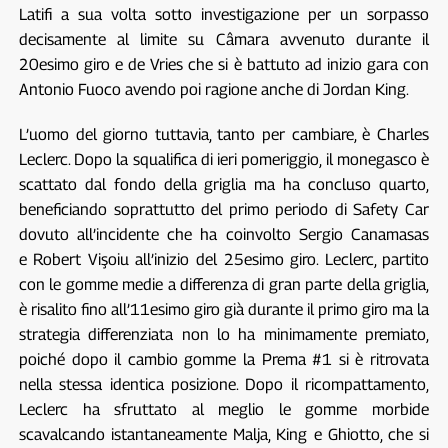
Latifi a sua volta sotto investigazione per un sorpasso
decisamente al limite su Câmara avvenuto durante il
20esimo giro e de Vries che si è battuto ad inizio gara con
Antonio Fuoco avendo poi ragione anche di Jordan King.
L’uomo del giorno tuttavia, tanto per cambiare, è Charles
Leclerc. Dopo la squalifica di ieri pomeriggio, il monegasco è
scattato dal fondo della griglia ma ha concluso quarto,
beneficiando soprattutto del primo periodo di Safety Car
dovuto all’incidente che ha coinvolto Sergio Canamasas
e Robert Vişoiu all’inizio del 25esimo giro. Leclerc, partito
con le gomme medie a differenza di gran parte della griglia,
è risalito fino all’11esimo giro già durante il primo giro ma la
strategia differenziata non lo ha minimamente premiato,
poiché dopo il cambio gomme la Prema #1 si è ritrovata
nella stessa identica posizione. Dopo il ricompattamento,
Leclerc ha sfruttato al meglio le gomme morbide
scavalcando istantaneamente Malja, King e Ghiotto, che si