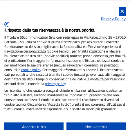
Privacy Policy
Il rispetto della tua riservatezza è la nostra priorità
Il Titolare 66communication Srls, con sede legale in Via Rebecchino 18 – 27020
Battuda (PV) utilizza cookie di prima e terze parti, per assicurare il corretto
funzionamento del sito, migliorarne la funzionalità e offrirvi un’esperienza di
navigazione personalizzata (cookie tecnici), per finalità statistiche e rilevare
P300.it è una Testata Giornalistica indipendente
l’audience del nostro sito (cookie analitici) nonché, previo consenso, per finalità
di profilazione. Per maggiori informazioni su come il Titolare utilizza i cookie o
Registrazione numero 1/2021 del 1/2/2021 - Tribunale di Pavia
per modificare le sue preferenze (incluso revocare il consenso, se prestato),
Proprietario ed editore:
66communication Srls
- P.IVA
consulti la
cookie policy
. Per maggiori informazioni su come il Titolare tratta i
02798890188
dati personali anche raccolti tramite i cookie (inclusi gli eventuali altri soggetti
Direttore Responsabile:
Alessandro Secchi
- Vicedirettore:
Federico
destinatari dei dati, i tempi di conservazione dei dati e le modalità per l’esercizio
Benedusi
dei suoi diritti), consulti la
privacy policy
.
Privacy Policy
-
Cookie Policy
Le ricordiamo che, qualora scelga di chiudere il banner utilizzando il pulsante
“X” in alto a destra, saranno mantenute le impostazioni predefinite che non
consentono l’utilizzo di cookie o altri strumenti di tracciamento diversi dai
"Se è successo davvero, lo trovi su P300.it"
cookie tecnici. Cliccando su “Accetta tutto”, presta il suo consenso all’utilizzo di
tutti i cookie. Potrà inoltre esprimere le sue scelte in modo più granulare.
Copyright © P300.it 2012-2026
Accetto tutto
Non accetto