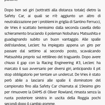
Dopo ben sei giri (sottratti alla distanza totale) dietro la
Safety Car, ai quali se n’è aggiunto un altro di
neutralizzazione per i problemi in griglia di Santino Ferrucci,
de Vries è scattato benissimo dalla seconda casella dello
schieramento bruciando il poleman Nobuharu Matsushita e
guadagnando subito un buon vantaggio. Alle spalle
dell’olandese, Leclerc ha impiegato appena un giro per
passare dal settimo al secondo posto, scavalcando
Matsushita proprio sul rettilineo del traguardo. Dopo avere
chiuso il gap con la Racing Engineering #3, Leclerc ha
marcato il suo avversario per diversi giri, anticipando il pit
stop obbligatorio per tentare un undercut. De Vries è stato
però abile a lasciarsi alle spalle il dominatore del
campionato fino alla Safety Car chiamata al 19esimo giro
per rimuovere la DAMS di Oliver Rowland, rimasta senza la
ruota posteriore sinistra in uscita della Roggia pochi
secondi dopo il cambio gomme.