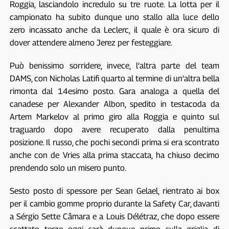
Roggia, lasciandolo incredulo su tre ruote. La lotta per il
campionato ha subito dunque uno stallo alla luce dello
zero incassato anche da Leclerc, il quale è ora sicuro di
dover attendere almeno Jerez per festeggiare.
Può benissimo sorridere, invece, l’altra parte del team
DAMS, con Nicholas Latifi quarto al termine di un’altra bella
rimonta dal 14esimo posto. Gara analoga a quella del
canadese per Alexander Albon, spedito in testacoda da
Artem Markelov al primo giro alla Roggia e quinto sul
traguardo dopo avere recuperato dalla penultima
posizione. Il russo, che pochi secondi prima si era scontrato
anche con de Vries alla prima staccata, ha chiuso decimo
prendendo solo un misero punto.
Sesto posto di spessore per Sean Gelael, rientrato ai box
per il cambio gomme proprio durante la Safety Car, davanti
a Sérgio Sette Câmara e a Louis Délétraz, che dopo essere