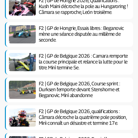
F2 | GP de Hongrie 2026, Qualifications :
Kush Maini décroche la pole au Hungaroring !
Câmara se rapproche, León troisième.
F2 | GP de Hongrie, Essais libres : Beganovic
mène une séance disputée au millième de
seconde.
F2 | GP de Belgique 2026 : Camara remporte
la course principale et relance la lutte pour le
titre. Minì termine 5e.
F2 | GP de Belgique 2026, Course sprint :
Durksen l'emporte devant Stenshorne et
Beganovic. Minì abandonne
F2 | GP de Belgique 2026, qualifications :
Câmara décroche la quatrième pole position,
Minì connaît un désastre et termine 17e.