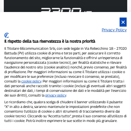
Privacy Policy
P300.it est un journal indépendant.
Numéro d'enregistrement : 1/2021 du 1/2/2021 - Tribunal de
Il rispetto della tua riservatezza è la nostra priorità
Pavie.
Propriétaire et éditeur :
66communication Srls
- Numéro de TVA :
Il Titolare 66communication Srls, con sede legale in Via Rebecchino 18 – 27020
Battuda (PV) utilizza cookie di prima e terze parti, per assicurare il corretto
02798890188.
funzionamento del sito, migliorarne la funzionalità e offrirvi un’esperienza di
Rédacteur en chef :
Alessandro Secchi
- Rédacteur adjoint :
Federico
navigazione personalizzata (cookie tecnici), per finalità statistiche e rilevare
Benedusi.
l’audience del nostro sito (cookie analitici) nonché, previo consenso, per finalità
Politique de confidentialité
-
Politique relative aux cookies
di profilazione. Per maggiori informazioni su come il Titolare utilizza i cookie o
per modificare le sue preferenze (incluso revocare il consenso, se prestato),
consulti la
cookie policy
. Per maggiori informazioni su come il Titolare tratta i
« Si c'est vraiment arrivé, vous le trouverez sur P300.it »
dati personali anche raccolti tramite i cookie (inclusi gli eventuali altri soggetti
destinatari dei dati, i tempi di conservazione dei dati e le modalità per l’esercizio
Copyright © P300.it 2012-2026
dei suoi diritti), consulti la
privacy policy
.
Le ricordiamo che, qualora scelga di chiudere il banner utilizzando il pulsante
“X” in alto a destra, saranno mantenute le impostazioni predefinite che non
consentono l’utilizzo di cookie o altri strumenti di tracciamento diversi dai
cookie tecnici. Cliccando su “Accetta tutto”, presta il suo consenso all’utilizzo di
tutti i cookie. Potrà inoltre esprimere le sue scelte in modo più granulare.