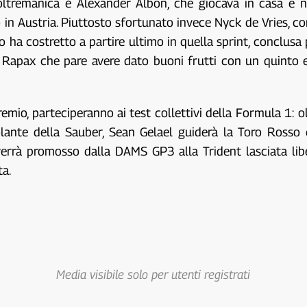
oltremanica è Alexander Albon, che giocava in casa e 
n Austria. Piuttosto sfortunato invece Nyck de Vries, con
lo ha costretto a partire ultimo in quella sprint, conclus
 Rapax che pare avere dato buoni frutti con un quinto e
remio, parteciperanno ai test collettivi della Formula 1: olt
lante della Sauber, Sean Gelael guiderà la Toro Rosso 
e verrà promosso dalla DAMS GP3 alla Trident lasciata l
ta.
Media visibile solo per utenti registrati