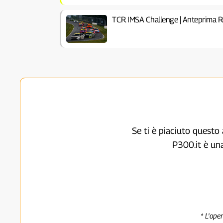
TCR IMSA Challenge | Anteprima 
Se ti è piaciuto questo 
P300.it è un
* L'ope