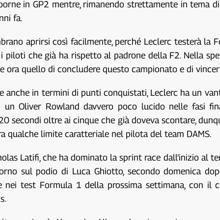
oorne in GP2 mentre, rimanendo strettamente in tema di F
ni fa.
ano aprirsi così facilmente, perché Leclerc testerà la Fe
piloti che già ha rispetto al padrone della F2. Nella sp
mane ora quello di concludere questo campionato e di vincer
 anche in termini di punti conquistati, Leclerc ha un va
un Oliver Rowland davvero poco lucido nelle fasi fina
 20 secondi oltre ai cinque che già doveva scontare, dun
a qualche limite caratteriale nel pilota del team DAMS.
holas Latifi, che ha dominato la sprint race dall’inizio al
torno sul podio di Luca Ghiotto, secondo domenica do
 nei test Formula 1 della prossima settimana, con il c
s.