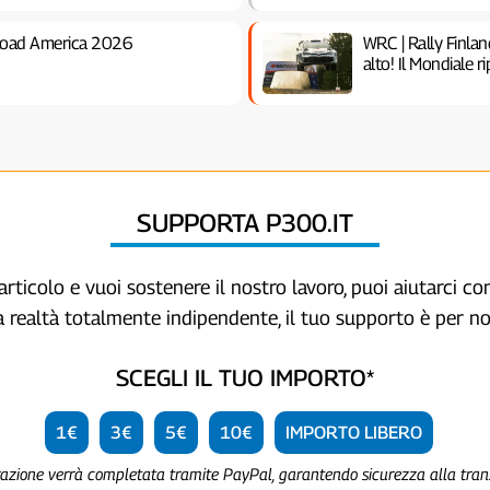
Road America 2026
WRC | Rally Finlan
alto! Il Mondiale r
SUPPORTA P300.IT
articolo e vuoi sostenere il nostro lavoro, puoi aiutarci c
a realtà totalmente indipendente, il tuo supporto è per no
SCEGLI IL TUO IMPORTO*
1€
3€
5€
10€
IMPORTO LIBERO
razione verrà completata tramite PayPal, garantendo sicurezza alla tra