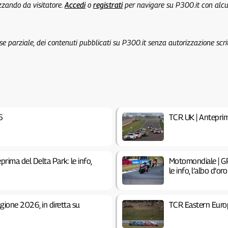
izzando da visitatore.
Accedi
o
registrati
per navigare su P300.it con alc
 se parziale, dei contenuti pubblicati su P300.it senza autorizzazione scri
6
TCR UK | Antepr
rima del Delta Park: le info,
Motomondiale | GP
le info, l’albo d’oro
agione 2026, in diretta su
TCR Eastern Euro