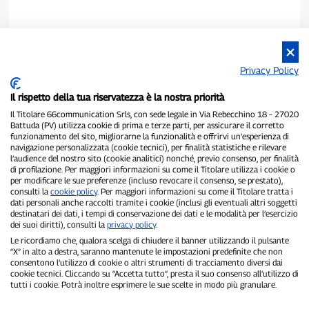
Privacy Policy
Il rispetto della tua riservatezza è la nostra priorità
Il Titolare 66communication Srls, con sede legale in Via Rebecchino 18 – 27020
Battuda (PV) utilizza cookie di prima e terze parti, per assicurare il corretto
funzionamento del sito, migliorarne la funzionalità e offrirvi un’esperienza di
navigazione personalizzata (cookie tecnici), per finalità statistiche e rilevare
P300.it è una Testata Giornalistica indipendente
l’audience del nostro sito (cookie analitici) nonché, previo consenso, per finalità
di profilazione. Per maggiori informazioni su come il Titolare utilizza i cookie o
Registrazione numero 1/2021 del 1/2/2021 - Tribunale di Pavia
per modificare le sue preferenze (incluso revocare il consenso, se prestato),
Proprietario ed editore:
66communication Srls
- P.IVA
consulti la
cookie policy
. Per maggiori informazioni su come il Titolare tratta i
02798890188
dati personali anche raccolti tramite i cookie (inclusi gli eventuali altri soggetti
Direttore Responsabile:
Alessandro Secchi
- Vicedirettore:
Federico
destinatari dei dati, i tempi di conservazione dei dati e le modalità per l’esercizio
Benedusi
dei suoi diritti), consulti la
privacy policy
.
Privacy Policy
-
Cookie Policy
Le ricordiamo che, qualora scelga di chiudere il banner utilizzando il pulsante
“X” in alto a destra, saranno mantenute le impostazioni predefinite che non
consentono l’utilizzo di cookie o altri strumenti di tracciamento diversi dai
"Se è successo davvero, lo trovi su P300.it"
cookie tecnici. Cliccando su “Accetta tutto”, presta il suo consenso all’utilizzo di
tutti i cookie. Potrà inoltre esprimere le sue scelte in modo più granulare.
Copyright © P300.it 2012-2026