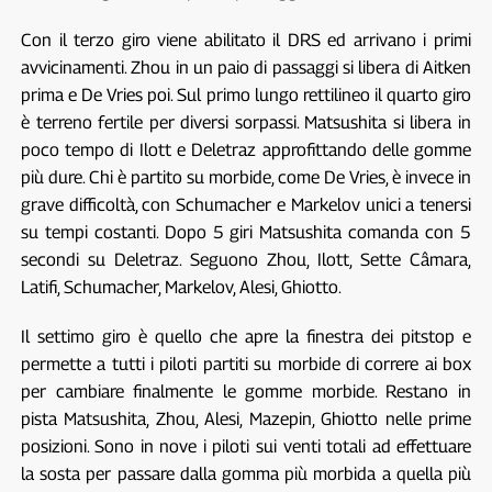
Con il terzo giro viene abilitato il DRS ed arrivano i primi
avvicinamenti. Zhou in un paio di passaggi si libera di Aitken
prima e De Vries poi. Sul primo lungo rettilineo il quarto giro
è terreno fertile per diversi sorpassi. Matsushita si libera in
poco tempo di Ilott e Deletraz approfittando delle gomme
più dure. Chi è partito su morbide, come De Vries, è invece in
grave difficoltà, con Schumacher e Markelov unici a tenersi
su tempi costanti. Dopo 5 giri Matsushita comanda con 5
secondi su Deletraz. Seguono Zhou, Ilott, Sette Câmara,
Latifi, Schumacher, Markelov, Alesi, Ghiotto.
Il settimo giro è quello che apre la finestra dei pitstop e
permette a tutti i piloti partiti su morbide di correre ai box
per cambiare finalmente le gomme morbide. Restano in
pista Matsushita, Zhou, Alesi, Mazepin, Ghiotto nelle prime
posizioni. Sono in nove i piloti sui venti totali ad effettuare
la sosta per passare dalla gomma più morbida a quella più