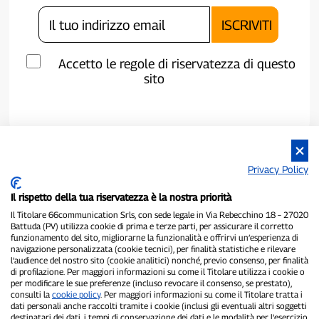
Accetto le regole di riservatezza di questo
sito
Privacy Policy
Il rispetto della tua riservatezza è la nostra priorità
Il Titolare 66communication Srls, con sede legale in Via Rebecchino 18 – 27020
Battuda (PV) utilizza cookie di prima e terze parti, per assicurare il corretto
funzionamento del sito, migliorarne la funzionalità e offrirvi un’esperienza di
navigazione personalizzata (cookie tecnici), per finalità statistiche e rilevare
P300.it è una Testata Giornalistica indipendente
l’audience del nostro sito (cookie analitici) nonché, previo consenso, per finalità
Registrazione numero 1/2021 del 1/2/2021 - Tribunale di Pavia
di profilazione. Per maggiori informazioni su come il Titolare utilizza i cookie o
Proprietario ed editore:
66communication Srls
- P.IVA
per modificare le sue preferenze (incluso revocare il consenso, se prestato),
consulti la
cookie policy
. Per maggiori informazioni su come il Titolare tratta i
02798890188
dati personali anche raccolti tramite i cookie (inclusi gli eventuali altri soggetti
Direttore Responsabile:
Alessandro Secchi
- Vicedirettore:
Federico
destinatari dei dati, i tempi di conservazione dei dati e le modalità per l’esercizio