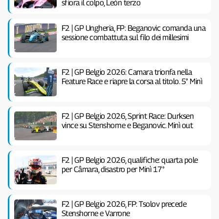
sfiora il colpo, León terzo
F2 | GP Ungheria, FP: Beganovic comanda una
sessione combattuta sul filo dei millesimi
F2 | GP Belgio 2026: Camara trionfa nella
Feature Race e riapre la corsa al titolo. 5° Minì
F2 | GP Belgio 2026, Sprint Race: Durksen
vince su Stenshorne e Beganovic. Minì out
F2 | GP Belgio 2026, qualifiche: quarta pole
per Câmara, disastro per Minì 17°
F2 | GP Belgio 2026, FP: Tsolov precede
Stenshorne e Varrone