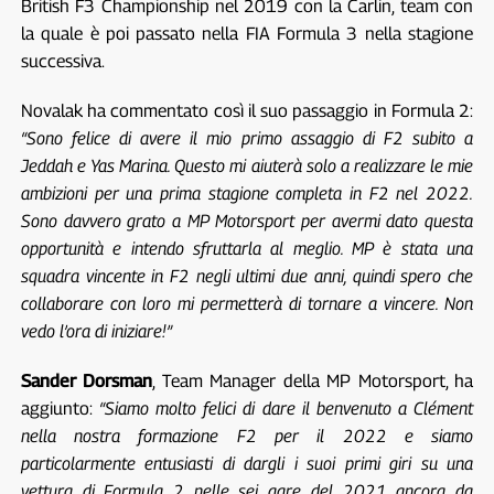
British F3 Championship nel 2019 con la Carlin, team con
la quale è poi passato nella FIA Formula 3 nella stagione
successiva.
Novalak ha commentato così il suo passaggio in Formula 2:
“Sono felice di avere il mio primo assaggio di F2 subito a
Jeddah e Yas Marina. Questo mi aiuterà solo a realizzare le mie
ambizioni per una prima stagione completa in F2 nel 2022.
Sono davvero grato a MP Motorsport per avermi dato questa
opportunità e intendo sfruttarla al meglio. MP è stata una
squadra vincente in F2 negli ultimi due anni, quindi spero che
collaborare con loro mi permetterà di tornare a vincere. Non
vedo l’ora di iniziare!”
Sander Dorsman
, Team Manager della MP Motorsport, ha
aggiunto:
“Siamo molto felici di dare il benvenuto a Clément
nella nostra formazione F2 per il 2022 e siamo
particolarmente entusiasti di dargli i suoi primi giri su una
vettura di Formula 2 nelle sei gare del 2021 ancora da