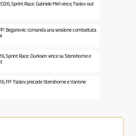
026, Sprint Race: Gabriele Minì vince, Tsolov out
, FP: Beganovic comanda una sessione combattuta
mi
26, Sprint Race: Durksen vince su Stenshorne e
ut
26, FP: Tsolov precede Stenshorne e Varrone