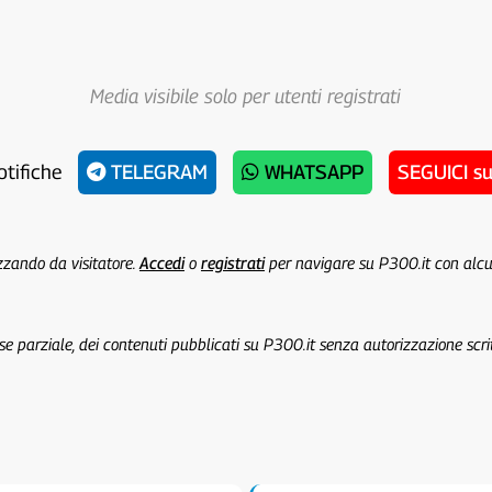
Media visibile solo per utenti registrati
otifiche
TELEGRAM
WHATSAPP
SEGUICI s
izzando da visitatore.
Accedi
o
registrati
per navigare su P300.it con alc
 se parziale, dei contenuti pubblicati su P300.it senza autorizzazione scri