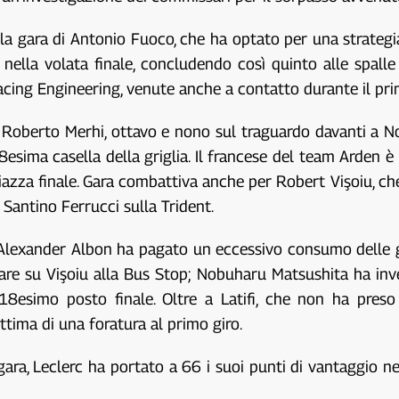
a la gara di Antonio Fuoco, che ha optato per una strate
nella volata finale, concludendo così quinto alle spalle 
cing Engineering, venute anche a contatto durante il prim
 Roberto Merhi, ottavo e nono sul traguardo davanti a No
esima casella della griglia. Il francese del team Arden è
iazza finale. Gara combattiva anche per Robert Vişoiu, che 
 Santino Ferrucci sulla Trident.
: Alexander Albon ha pagato un eccessivo consumo delle
lare su Vişoiu alla Bus Stop; Nobuharu Matsushita ha in
18esimo posto finale. Oltre a Latifi, che non ha preso
ttima di una foratura al primo giro.
 gara, Leclerc ha portato a 66 i suoi punti di vantaggio 