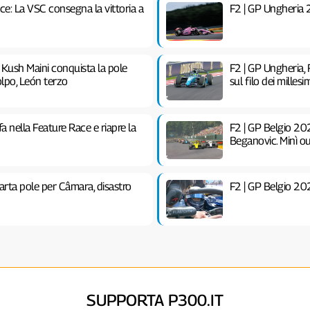
e: La VSC consegna la vittoria a
F2 | GP Ungheria 2
 Kush Maini conquista la pole
F2 | GP Ungheria
olpo, León terzo
sul filo dei millesi
 nella Feature Race e riapre la
F2 | GP Belgio 20
Beganovic. Minì o
arta pole per Câmara, disastro
F2 | GP Belgio 20
SUPPORTA P300.IT