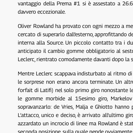
vantaggio della Prema #1 si è assestato a 26.6
davvero eccezionale.
Oliver Rowland ha provato con ogni mezzo a metter
cercato di superarlo dall’esterno, approfittando del
interna alla Source. Un piccolo contatto tra i d
anticipato il cambio gomme obbligatorio al sesto 
Leclerc, rientrato comodamente davanti dopo la 
Mentre Leclerc scappava indisturbato al ritmo di
le sorprese non erano ancora terminate. Un altro
forfait di Latifi) nel solo primo giro nonostant
le gomme morbide al 15esimo giro, Markelov si
sopravanzarlo: de Vries, Malja e Ghiotto hanno 
L’attacco, unico e deciso, è arrivato all’ultimo g
azzardato un incrocio di linee ma Rowland è stato
seconda posizione, sulla quale pende ovviamente 