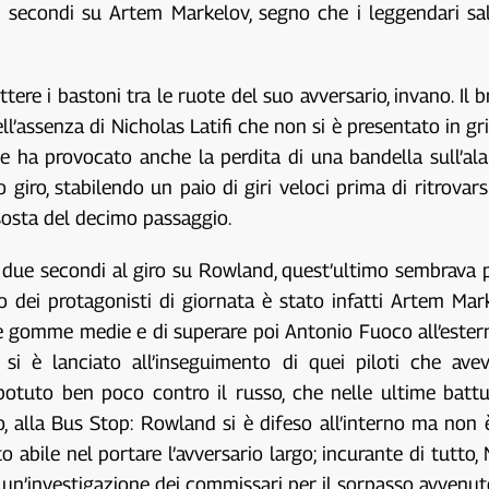
 secondi su Artem Markelov, segno che i leggendari sa
e i bastoni tra le ruote del suo avversario, invano. Il b
l’assenza di Nicholas Latifi che non si è presentato in grig
ue ha provocato anche la perdita di una bandella sull’a
giro, stabilendo un paio di giri veloci prima di ritrovars
sosta del decimo passaggio.
 due secondi al giro su Rowland, quest’ultimo sembrava 
 dei protagonisti di giornata è stato infatti Artem Marke
e le gomme medie e di superare poi Antonio Fuoco all’este
 è lanciato all’inseguimento di quei piloti che avev
potuto ben poco contro il russo, che nelle ultime battu
iro, alla Bus Stop: Rowland si è difeso all’interno ma non
 abile nel portare l’avversario largo; incurante di tutto
un’investigazione dei commissari per il sorpasso avvenuto