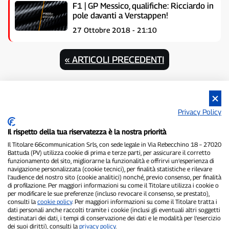
F1 | GP Messico, qualifiche: Ricciardo in
pole davanti a Verstappen!
27 Ottobre 2018 - 21:10
« ARTICOLI PRECEDENTI
Privacy Policy
Il rispetto della tua riservatezza è la nostra priorità
Il Titolare 66communication Srls, con sede legale in Via Rebecchino 18 – 27020
Battuda (PV) utilizza cookie di prima e terze parti, per assicurare il corretto
funzionamento del sito, migliorarne la funzionalità e offrirvi un’esperienza di
navigazione personalizzata (cookie tecnici), per finalità statistiche e rilevare
l’audience del nostro sito (cookie analitici) nonché, previo consenso, per finalità
P300.it è una Testata Giornalistica indipendente
di profilazione. Per maggiori informazioni su come il Titolare utilizza i cookie o
Registrazione numero 1/2021 del 1/2/2021 - Tribunale di Pavia
per modificare le sue preferenze (incluso revocare il consenso, se prestato),
Proprietario ed editore:
66communication Srls
- P.IVA
consulti la
cookie policy
. Per maggiori informazioni su come il Titolare tratta i
dati personali anche raccolti tramite i cookie (inclusi gli eventuali altri soggetti
02798890188
destinatari dei dati, i tempi di conservazione dei dati e le modalità per l’esercizio
Direttore Responsabile:
Alessandro Secchi
- Vicedirettore:
Federico
dei suoi diritti), consulti la
privacy policy
.