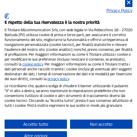
Privacy Policy
Il rispetto della tua riservatezza è la nostra priorità
Il Titolare 66communication Srls, con sede legale in Via Rebecchino 18 – 27020
Battuda (PV) utilizza cookie di prima e terze parti, per assicurare il corretto
funzionamento del sito, migliorarne la funzionalità e offrirvi un’esperienza di
navigazione personalizzata (cookie tecnici), per finalità statistiche e rilevare
P300.it è una Testata Giornalistica indipendente
l’audience del nostro sito (cookie analitici) nonché, previo consenso, per finalità
di profilazione. Per maggiori informazioni su come il Titolare utilizza i cookie o
Registrazione numero 1/2021 del 1/2/2021 - Tribunale di Pavia
per modificare le sue preferenze (incluso revocare il consenso, se prestato),
Proprietario ed editore:
66communication Srls
- P.IVA
consulti la
cookie policy
. Per maggiori informazioni su come il Titolare tratta i
02798890188
dati personali anche raccolti tramite i cookie (inclusi gli eventuali altri soggetti
Direttore Responsabile:
Alessandro Secchi
- Vicedirettore:
Federico
destinatari dei dati, i tempi di conservazione dei dati e le modalità per l’esercizio
Benedusi
dei suoi diritti), consulti la
privacy policy
.
Privacy Policy
-
Cookie Policy
Le ricordiamo che, qualora scelga di chiudere il banner utilizzando il pulsante
“X” in alto a destra, saranno mantenute le impostazioni predefinite che non
consentono l’utilizzo di cookie o altri strumenti di tracciamento diversi dai
"Se è successo davvero, lo trovi su P300.it"
cookie tecnici. Cliccando su “Accetta tutto”, presta il suo consenso all’utilizzo di
tutti i cookie. Potrà inoltre esprimere le sue scelte in modo più granulare.
Copyright © P300.it 2012-2026
Accetto tutto
Non accetto
Altre opzioni