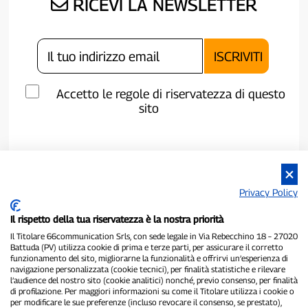
RICEVI LA NEWSLETTER
Accetto le regole di riservatezza di questo
sito
Privacy Policy
Il rispetto della tua riservatezza è la nostra priorità
Il Titolare 66communication Srls, con sede legale in Via Rebecchino 18 – 27020
Battuda (PV) utilizza cookie di prima e terze parti, per assicurare il corretto
funzionamento del sito, migliorarne la funzionalità e offrirvi un’esperienza di
navigazione personalizzata (cookie tecnici), per finalità statistiche e rilevare
P300.it è una Testata Giornalistica indipendente
l’audience del nostro sito (cookie analitici) nonché, previo consenso, per finalità
di profilazione. Per maggiori informazioni su come il Titolare utilizza i cookie o
Registrazione numero 1/2021 del 1/2/2021 - Tribunale di Pavia
per modificare le sue preferenze (incluso revocare il consenso, se prestato),
Proprietario ed editore:
66communication Srls
- P.IVA