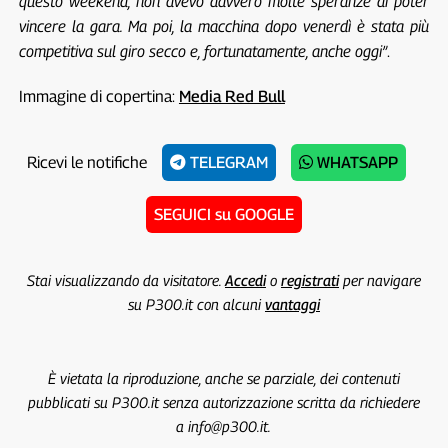
questo weekend, non avevo davvero molte speranze di poter
vincere la gara. Ma poi, la macchina dopo venerdì è stata più
competitiva sul giro secco e, fortunatamente, anche oggi”
.
Immagine di copertina:
Media Red Bull
Ricevi le notifiche
TELEGRAM
WHATSAPP
SEGUICI su GOOGLE
Stai visualizzando da visitatore.
Accedi
o
registrati
per navigare
su P300.it con alcuni
vantaggi
È vietata la riproduzione, anche se parziale, dei contenuti
pubblicati su P300.it senza autorizzazione scritta da richiedere
a info@p300.it.