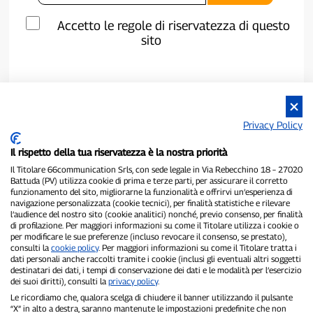
Accetto le regole di riservatezza di questo
sito
Privacy Policy
Il rispetto della tua riservatezza è la nostra priorità
Il Titolare 66communication Srls, con sede legale in Via Rebecchino 18 – 27020
Battuda (PV) utilizza cookie di prima e terze parti, per assicurare il corretto
funzionamento del sito, migliorarne la funzionalità e offrirvi un’esperienza di
navigazione personalizzata (cookie tecnici), per finalità statistiche e rilevare
P300.it è una Testata Giornalistica indipendente
l’audience del nostro sito (cookie analitici) nonché, previo consenso, per finalità
di profilazione. Per maggiori informazioni su come il Titolare utilizza i cookie o
Registrazione numero 1/2021 del 1/2/2021 - Tribunale di Pavia
per modificare le sue preferenze (incluso revocare il consenso, se prestato),
Proprietario ed editore:
66communication Srls
- P.IVA
consulti la
cookie policy
. Per maggiori informazioni su come il Titolare tratta i
02798890188
dati personali anche raccolti tramite i cookie (inclusi gli eventuali altri soggetti
Direttore Responsabile:
Alessandro Secchi
- Vicedirettore:
Federico
destinatari dei dati, i tempi di conservazione dei dati e le modalità per l’esercizio
Benedusi
dei suoi diritti), consulti la
privacy policy
.
Privacy Policy
-
Cookie Policy
Le ricordiamo che, qualora scelga di chiudere il banner utilizzando il pulsante
“X” in alto a destra, saranno mantenute le impostazioni predefinite che non