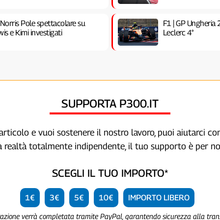
 Norris Pole spettacolare su
F1 | GP Ungheria 
is e Kimi investigati
Leclerc 4°
SUPPORTA P300.IT
articolo e vuoi sostenere il nostro lavoro, puoi aiutarci c
a realtà totalmente indipendente, il tuo supporto è per no
SCEGLI IL TUO IMPORTO*
1€
3€
5€
10€
IMPORTO LIBERO
razione verrà completata tramite PayPal, garantendo sicurezza alla tra