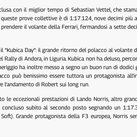
nclusa con il miglior tempo di Sebastian Vettel, che sta
di queste prove collettive è di 1:17.124, nove decimi più 
prendere il volante della Ferrari, fermandosi a sette d
il “Kubica Day”: il grande ritorno del polacco al volante d
 nel Rally di Andora, in Liguria. Kubica non ha deluso, perc
ggio ha inoltre messo a segno un buon run di dodici giri 
lacco può benissimo essere tuttora un protagonista all’i
re l’andamento di Robert sui long run.
 le eccezionali prestazioni di Lando Norris, altro grande
 ha concluso subito al secondo posto segnando un 1:17
oft). Grande protagonista della F3 europea, Norris sem