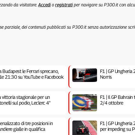
izzando da visitatore.
Accedi
o
registrati
per navigare su P300.it con alc
 se parziale, dei contenuti pubblicati su P300.it senza autorizzazione scri
a Budapest le Ferrari sprecano,
F1 | GP Ungheria 20
 alle 21:30 su YouTube e Facebook
Norris
vittoria stagionale per un
F1 | Il GP Bahrain
nelli sul podio, Leclerc 4°
2/4 ottobre
nalizzato di tre posizioni in
F1 | GP Ungheria 2
ndiere gialle in qualifica
per impeding su Pia