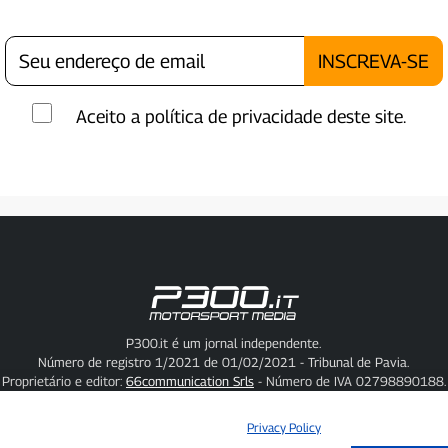
Aceito a política de privacidade deste site.
P300.it é um jornal independente.
Número de registro 1/2021 de 01/02/2021 - Tribunal de Pavia.
Proprietário e editor:
66communication Srls
- Número de IVA 02798890188.
Editor-chefe:
Alessandro Secchi
- Editor adjunto:
Federico Benedusi.
Política de Privacidade
-
Política de Cookies.
Privacy Policy