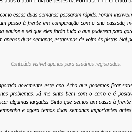
 após o último dia de testes da Fórmula 1 no Circuito d
l como essas duas semanas passaram rápido. Foram incrivelm
eu um passo à frente em comparação com o ano passado, m
 na equipe e sei que eles farão tudo o que puderem para ga
 apenas duas semanas, estaremos de volta às pistas. Mal po
Conteúdo visível apenas para usuários registrados.
mporada novamente este ano. Acho que podemos ficar satis
nos problemas. Já me sinto bem com o carro e é positiv
aticar algumas largadas. Sinto que demos um passo à frente
empenho e agora temos duas semanas importantes antes da