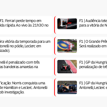
F1: Ferrari perde tempo em
F1 | Audiência te
ida rápida. Ao vivo às 21h30 no
para a vitória de N
ira vitória da temporada para um
F1 | O Grande Prê
onelli no pódio, Leclerc em
Será realizado em
izado).
elli é penalizado com três
F1 | GP da Hungr
 as bandeiras amarelas na
penalização de trê
ficação: Norris conquista uma
F1 | GP da Hungri
de Hamilton e Leclerc. Antonelli
Antonelli, Leclerc
ob investigação.