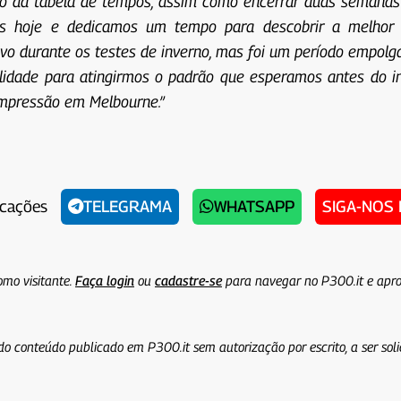
po da tabela de tempos, assim como encerrar duas semanas
s hoje e dedicamos um tempo para descobrir a melhor 
ivo durante os testes de inverno, mas foi um período empolg
ilidade para atingirmos o padrão que esperamos antes do i
mpressão em Melbourne.”
icações
TELEGRAMA
WHATSAPP
SIGA-NOS
omo visitante.
Faça login
ou
cadastre-se
para navegar no P300.it e apro
do conteúdo publicado em P300.it sem autorização por escrito, a ser sol