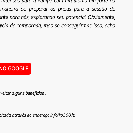
 intensas para a equipe com um último dia forte na
maneira de preparar os pneus para a sessão de
ante para nós, explorando seu potencial. Obviamente,
nício da temporada, mas se conseguirmos isso, acho
 NO GOOGLE
veitar alguns
benefícios .
icitada através do endereço info@p300.it.