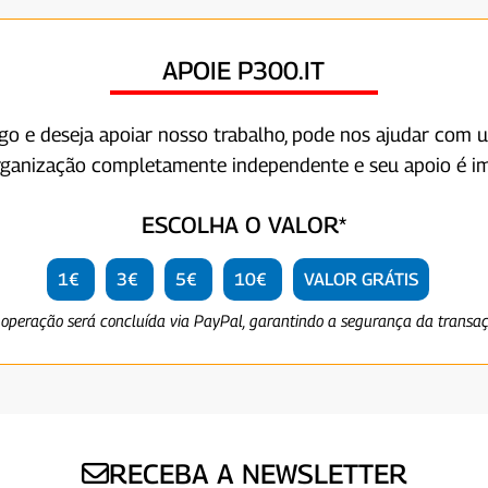
APOIE P300.IT
igo e deseja apoiar nosso trabalho, pode nos ajudar com 
rganização completamente independente e seu apoio é im
ESCOLHA O VALOR*
1€
3€
5€
10€
VALOR GRÁTIS
 operação será concluída via PayPal, garantindo a segurança da transa
RECEBA A NEWSLETTER