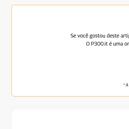
Se você gostou deste art
O P300.it é uma o
* A