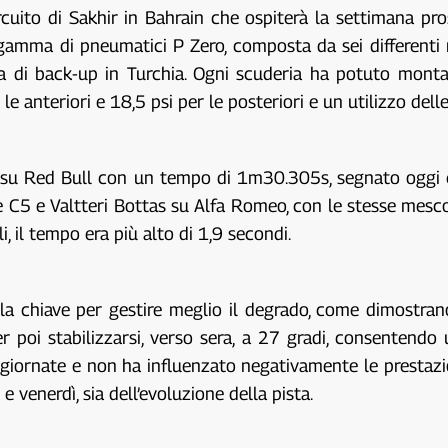
circuito di Sakhir in Bahrain che ospiterà la settimana p
 gamma di pneumatici P Zero, composta da sei differenti 
ca di back-up in Turchia. Ogni scuderia ha potuto monta
le anteriori e 18,5 psi per le posteriori e un utilizzo de
erez su Red Bull con un tempo di 1m30.305s, segnato ogg
5 e Valtteri Bottas su Alfa Romeo, con le stesse mesco
i, il tempo era più alto di 1,9 secondi.
la chiave per gestire meglio il degrado, come dimostrano
er poi stabilizzarsi, verso sera, a 27 gradi, consentendo
giornate e non ha influenzato negativamente le prestazi
 e venerdì, sia dell’evoluzione della pista.