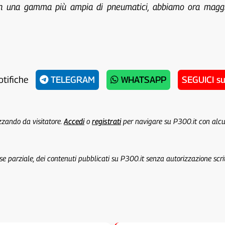
n una gamma più ampia di pneumatici, abbiamo ora maggior
otifiche
TELEGRAM
WHATSAPP
SEGUICI s
izzando da visitatore.
Accedi
o
registrati
per navigare su P300.it con alc
 se parziale, dei contenuti pubblicati su P300.it senza autorizzazione scri