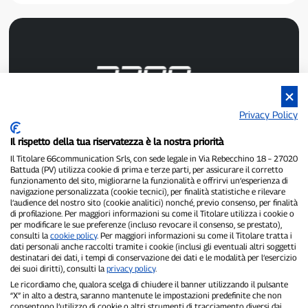
Privacy Policy
P300.it est un journal indépendant.
Numéro d'enregistrement : 1/2021 du 1/2/2021 - Tribunal de
Il rispetto della tua riservatezza è la nostra priorità
Pavie.
Il Titolare 66communication Srls, con sede legale in Via Rebecchino 18 – 27020
Propriétaire et éditeur :
66communication Srls
- Numéro de TVA :
Battuda (PV) utilizza cookie di prima e terze parti, per assicurare il corretto
02798890188.
funzionamento del sito, migliorarne la funzionalità e offrirvi un’esperienza di
Rédacteur en chef :
Alessandro Secchi
- Rédacteur adjoint :
Federico
navigazione personalizzata (cookie tecnici), per finalità statistiche e rilevare
Benedusi.
l’audience del nostro sito (cookie analitici) nonché, previo consenso, per finalità
Politique de confidentialité
-
Politique relative aux cookies
di profilazione. Per maggiori informazioni su come il Titolare utilizza i cookie o
per modificare le sue preferenze (incluso revocare il consenso, se prestato),
consulti la
cookie policy
. Per maggiori informazioni su come il Titolare tratta i
« Si c'est vraiment arrivé, vous le trouverez sur P300.it »
dati personali anche raccolti tramite i cookie (inclusi gli eventuali altri soggetti
destinatari dei dati, i tempi di conservazione dei dati e le modalità per l’esercizio
Copyright © P300.it 2012-2026
dei suoi diritti), consulti la
privacy policy
.
Le ricordiamo che, qualora scelga di chiudere il banner utilizzando il pulsante
“X” in alto a destra, saranno mantenute le impostazioni predefinite che non
consentono l’utilizzo di cookie o altri strumenti di tracciamento diversi dai