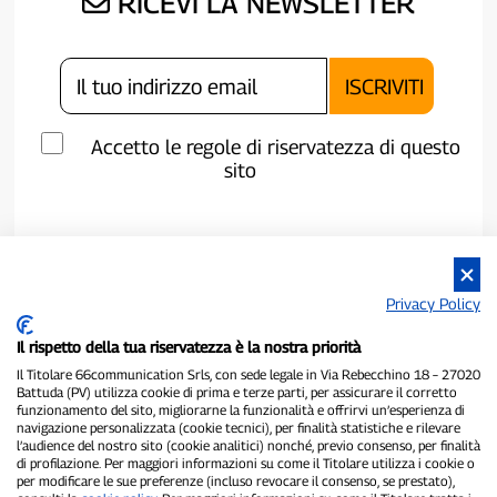
RICEVI LA NEWSLETTER
Accetto le regole di riservatezza di questo
sito
Privacy Policy
Il rispetto della tua riservatezza è la nostra priorità
Il Titolare 66communication Srls, con sede legale in Via Rebecchino 18 – 27020
Battuda (PV) utilizza cookie di prima e terze parti, per assicurare il corretto
funzionamento del sito, migliorarne la funzionalità e offrirvi un’esperienza di
navigazione personalizzata (cookie tecnici), per finalità statistiche e rilevare
l’audience del nostro sito (cookie analitici) nonché, previo consenso, per finalità
P300.it è una Testata Giornalistica indipendente
di profilazione. Per maggiori informazioni su come il Titolare utilizza i cookie o
Registrazione numero 1/2021 del 1/2/2021 - Tribunale di Pavia
per modificare le sue preferenze (incluso revocare il consenso, se prestato),
Proprietario ed editore:
66communication Srls
- P.IVA