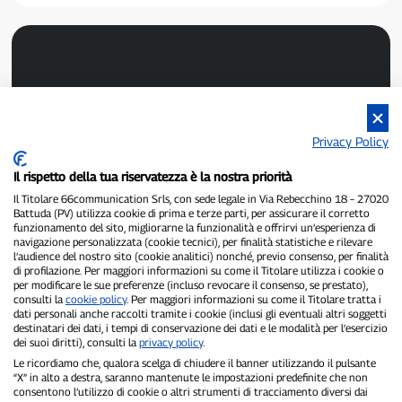
Privacy Policy
P300.it ist eine unabhängige Zeitung.
Registrierungsnummer 1/2021 vom 1.2.2021 – Gericht Pavia.
Il rispetto della tua riservatezza è la nostra priorità
Inhaber und Herausgeber:
66communication Srls
– USt-IdNr.
Il Titolare 66communication Srls, con sede legale in Via Rebecchino 18 – 27020
02798890188.
Battuda (PV) utilizza cookie di prima e terze parti, per assicurare il corretto
Chefredakteur:
Alessandro Secchi
– Stellvertretender Chefredakteur:
funzionamento del sito, migliorarne la funzionalità e offrirvi un’esperienza di
navigazione personalizzata (cookie tecnici), per finalità statistiche e rilevare
Federico Benedusi.
l’audience del nostro sito (cookie analitici) nonché, previo consenso, per finalità
Datenschutzrichtlinie
–
Cookie-Richtlinie
di profilazione. Per maggiori informazioni su come il Titolare utilizza i cookie o
per modificare le sue preferenze (incluso revocare il consenso, se prestato),
„Wenn es wirklich passiert ist, findet man es auf P300.it.“
consulti la
cookie policy
. Per maggiori informazioni su come il Titolare tratta i
dati personali anche raccolti tramite i cookie (inclusi gli eventuali altri soggetti
destinatari dei dati, i tempi di conservazione dei dati e le modalità per l’esercizio
Copyright © P300.it 2012–2026
dei suoi diritti), consulti la
privacy policy
.
Le ricordiamo che, qualora scelga di chiudere il banner utilizzando il pulsante
“X” in alto a destra, saranno mantenute le impostazioni predefinite che non
consentono l’utilizzo di cookie o altri strumenti di tracciamento diversi dai