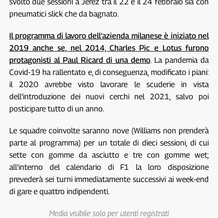
svolto due sessioni a Jerez tra il 22 e il 24 febbraio sia con
pneumatici slick che da bagnato.
Il programma di lavoro dell’azienda milanese è iniziato nel
2019 anche se, nel 2014, Charles Pic e Lotus furono
protagonisti al Paul Ricard di una demo
. La pandemia da
Covid-19 ha rallentato e, di conseguenza, modificato i piani:
il 2020 avrebbe visto lavorare le scuderie in vista
dell’introduzione dei nuovi cerchi nel 2021, salvo poi
posticipare tutto di un anno.
Le squadre coinvolte saranno nove (Williams non prenderà
parte al programma) per un totale di dieci sessioni, di cui
sette con gomme da asciutto e tre con gomme wet;
all’interno del calendario di F1 la loro disposizione
prevederà sei turni immediatamente successivi ai week-end
di gare e quattro indipendenti.
Media visibile solo per utenti registrati