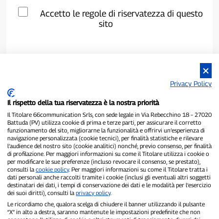
Accetto le regole di riservatezza di questo
sito
Privacy Policy
Il rispetto della tua riservatezza è la nostra priorità
Il Titolare 66communication Srls, con sede legale in Via Rebecchino 18 – 27020
Battuda (PV) utilizza cookie di prima e terze parti, per assicurare il corretto
funzionamento del sito, migliorarne la funzionalità e offrirvi un’esperienza di
navigazione personalizzata (cookie tecnici), per finalità statistiche e rilevare
P300.it è una Testata Giornalistica indipendente
l’audience del nostro sito (cookie analitici) nonché, previo consenso, per finalità
di profilazione. Per maggiori informazioni su come il Titolare utilizza i cookie o
Registrazione numero 1/2021 del 1/2/2021 - Tribunale di Pavia
per modificare le sue preferenze (incluso revocare il consenso, se prestato),
Proprietario ed editore:
66communication Srls
- P.IVA
consulti la
cookie policy
. Per maggiori informazioni su come il Titolare tratta i
02798890188
dati personali anche raccolti tramite i cookie (inclusi gli eventuali altri soggetti
Direttore Responsabile:
Alessandro Secchi
- Vicedirettore:
Federico
destinatari dei dati, i tempi di conservazione dei dati e le modalità per l’esercizio
Benedusi
dei suoi diritti), consulti la
privacy policy
.
Privacy Policy
-
Cookie Policy
Le ricordiamo che, qualora scelga di chiudere il banner utilizzando il pulsante
“X” in alto a destra, saranno mantenute le impostazioni predefinite che non