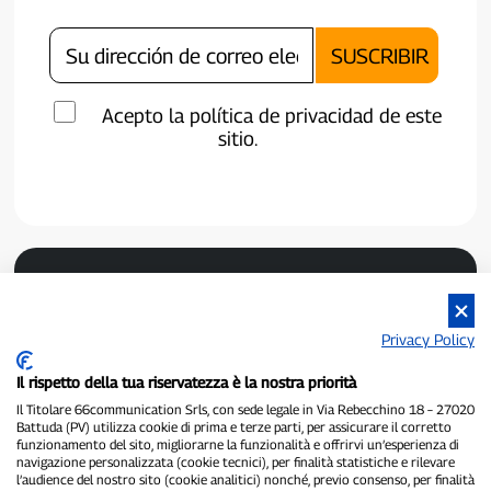
Acepto la política de privacidad de este
sitio.
Privacy Policy
Il rispetto della tua riservatezza è la nostra priorità
Il Titolare 66communication Srls, con sede legale in Via Rebecchino 18 – 27020
P300.it es un periódico independiente.
Battuda (PV) utilizza cookie di prima e terze parti, per assicurare il corretto
Número de registro 1/2021 del 1/2/2021 - Juzgado de Pavía.
funzionamento del sito, migliorarne la funzionalità e offrirvi un’esperienza di
Propietario y editor:
66communication Srls
- NIF 02798890188.
navigazione personalizzata (cookie tecnici), per finalità statistiche e rilevare
Redactor jefe:
Alessandro Secchi
- Subdirector:
Federico Benedusi.
l’audience del nostro sito (cookie analitici) nonché, previo consenso, per finalità