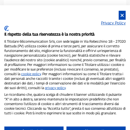
Privacy Policy
Il rispetto della tua riservatezza è la nostra priorità
Il Titolare 66communication Srls, con sede legale in Via Rebecchino 18 – 27020
Battuda (PV) utilizza cookie di prima e terze parti, per assicurare il corretto
funzionamento del sito, migliorarne la funzionalità e offrirvi un’esperienza di
navigazione personalizzata (cookie tecnici), per finalità statistiche e rilevare
P300.it è una Testata Giornalistica indipendente
l’audience del nostro sito (cookie analitici) nonché, previo consenso, per finalità
di profilazione. Per maggiori informazioni su come il Titolare utilizza i cookie o
Registrazione numero 1/2021 del 1/2/2021 - Tribunale di Pavia
per modificare le sue preferenze (incluso revocare il consenso, se prestato),
Proprietario ed editore:
66communication Srls
- P.IVA
consulti la
cookie policy
. Per maggiori informazioni su come il Titolare tratta i
02798890188
dati personali anche raccolti tramite i cookie (inclusi gli eventuali altri soggetti
Direttore Responsabile:
Alessandro Secchi
- Vicedirettore:
Federico
destinatari dei dati, i tempi di conservazione dei dati e le modalità per l’esercizio
Benedusi
dei suoi diritti), consulti la
privacy policy
.
Privacy Policy
-
Cookie Policy
Le ricordiamo che, qualora scelga di chiudere il banner utilizzando il pulsante
“X” in alto a destra, saranno mantenute le impostazioni predefinite che non
consentono l’utilizzo di cookie o altri strumenti di tracciamento diversi dai
"Se è successo davvero, lo trovi su P300.it"
cookie tecnici. Cliccando su “Accetta tutto”, presta il suo consenso all’utilizzo di
tutti i cookie. Potrà inoltre esprimere le sue scelte in modo più granulare.
Copyright © P300.it 2012-2026