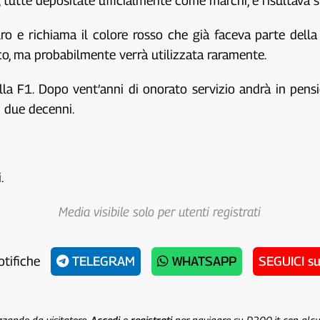
, tutte depositate ufficialmente come marchi, e risultava s
ro e richiama il colore rosso che già faceva parte dell
ico, ma probabilmente verrà utilizzata raramente.
ella F1. Dopo vent’anni di onorato servizio andrà in pens
i due decenni.
.
Media visibile solo per utenti registrati
otifiche
TELEGRAM
WHATSAPP
SEGUICI s