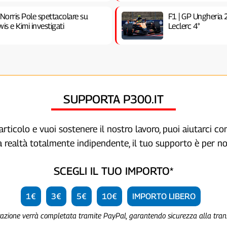
 Norris Pole spettacolare su
F1 | GP Ungheria 
is e Kimi investigati
Leclerc 4°
SUPPORTA P300.IT
articolo e vuoi sostenere il nostro lavoro, puoi aiutarci c
a realtà totalmente indipendente, il tuo supporto è per no
SCEGLI IL TUO IMPORTO*
1€
3€
5€
10€
IMPORTO LIBERO
razione verrà completata tramite PayPal, garantendo sicurezza alla tra