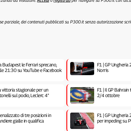
izzando da visitatore.
Accedi
o
registrati
per navigare su P300.it con alc
 se parziale, dei contenuti pubblicati su P300.it senza autorizzazione scri
a Budapest le Ferrari sprecano,
F1 | GP Ungheria 20
 alle 21:30 su YouTube e Facebook
Norris
vittoria stagionale per un
F1 | Il GP Bahrain
nelli sul podio, Leclerc 4°
2/4 ottobre
nalizzato di tre posizioni in
F1 | GP Ungheria 2
ndiere gialle in qualifica
per impeding su Pia