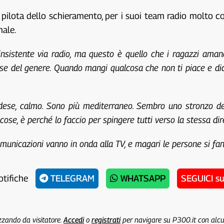
pilota dello schieramento, per i suoi team radio molto c
nale.
nsistente via radio, ma questo è quello che i ragazzi ama
e del genere. Quando mangi qualcosa che non ti piace e dici c
dese, calmo. Sono più mediterraneo. Sembro uno stronzo 
cose, è perché lo faccio per spingere tutti verso la stessa di
municazioni vanno in onda alla TV, e magari le persone si fa
otifiche
TELEGRAM
WHATSAPP
SEGUICI s
izzando da visitatore.
Accedi
o
registrati
per navigare su P300.it con alc