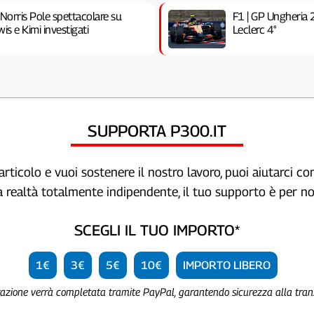
 Norris Pole spettacolare su
F1 | GP Ungheria 
is e Kimi investigati
Leclerc 4°
SUPPORTA P300.IT
articolo e vuoi sostenere il nostro lavoro, puoi aiutarci c
a realtà totalmente indipendente, il tuo supporto è per no
SCEGLI IL TUO IMPORTO*
1€
3€
5€
10€
IMPORTO LIBERO
razione verrà completata tramite PayPal, garantendo sicurezza alla tra