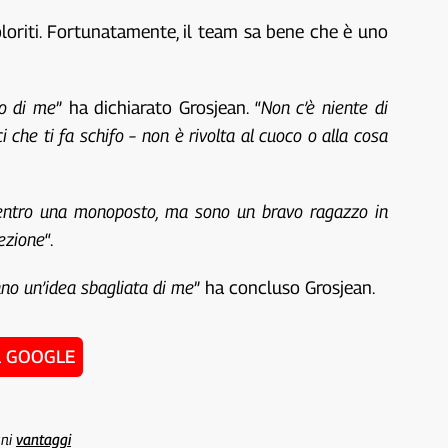
oloriti. Fortunatamente, il team sa bene che è uno
no di me
” ha dichiarato Grosjean. “
Non c’è niente di
he ti fa schifo – non è rivolta al cuoco o alla cosa
dentro una monoposto, ma sono un bravo ragazzo in
rezione
“.
nno un’idea sbagliata di me
” ha concluso Grosjean.
u GOOGLE
uni
vantaggi