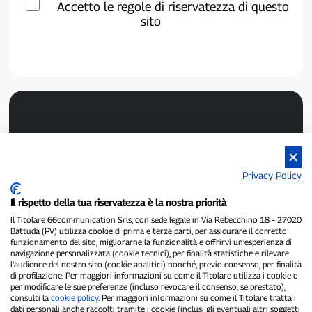
Accetto le regole di riservatezza di questo
sito
Privacy Policy
P300.it è una Testata Giornalistica indipendente
Il rispetto della tua riservatezza è la nostra priorità
Registrazione numero 1/2021 del 1/2/2021 - Tribunale di Pavia
Il Titolare 66communication Srls, con sede legale in Via Rebecchino 18 – 27020
Proprietario ed editore:
66communication Srls
- P.IVA
Battuda (PV) utilizza cookie di prima e terze parti, per assicurare il corretto
02798890188
funzionamento del sito, migliorarne la funzionalità e offrirvi un’esperienza di
Direttore Responsabile:
Alessandro Secchi
- Vicedirettore:
Federico
navigazione personalizzata (cookie tecnici), per finalità statistiche e rilevare
Benedusi
l’audience del nostro sito (cookie analitici) nonché, previo consenso, per finalità
Privacy Policy
-
Cookie Policy
di profilazione. Per maggiori informazioni su come il Titolare utilizza i cookie o
per modificare le sue preferenze (incluso revocare il consenso, se prestato),
consulti la
cookie policy
. Per maggiori informazioni su come il Titolare tratta i
"Se è successo davvero, lo trovi su P300.it"
dati personali anche raccolti tramite i cookie (inclusi gli eventuali altri soggetti