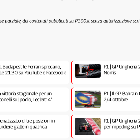
 se parziale, dei contenuti pubblicati su P300.it senza autorizzazione scri
a Budapest le Ferrari sprecano,
F1 | GP Ungheria 20
 alle 21:30 su YouTube e Facebook
Norris
vittoria stagionale per un
F1 | Il GP Bahrain
nelli sul podio, Leclerc 4°
2/4 ottobre
nalizzato di tre posizioni in
F1 | GP Ungheria 2
ndiere gialle in qualifica
per impeding su Pia