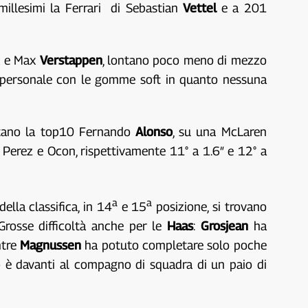
millesimi la Ferrari di Sebastian
Vettel
e a 201
a e Max
Verstappen
, lontano poco meno di mezzo
o personale con le gomme soft in quanto nessuna
etano la top10 Fernando
Alonso
, su una McLaren
 Perez e Ocon, rispettivamente 11° a 1.6″ e 12° a
a
a
lla classifica, in 14
e 15
posizione, si trovano
 Grosse difficoltà anche per le
Haas
:
Grosjean
ha
ntre
Magnussen
ha potuto completare solo poche
iò è davanti al compagno di squadra di un paio di