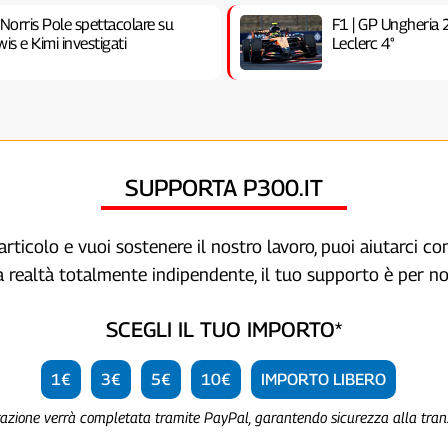
 Norris Pole spettacolare su
F1 | GP Ungheria 
is e Kimi investigati
Leclerc 4°
SUPPORTA P300.IT
articolo e vuoi sostenere il nostro lavoro, puoi aiutarci c
a realtà totalmente indipendente, il tuo supporto è per no
SCEGLI IL TUO IMPORTO*
1€
3€
5€
10€
IMPORTO LIBERO
razione verrà completata tramite PayPal, garantendo sicurezza alla tra