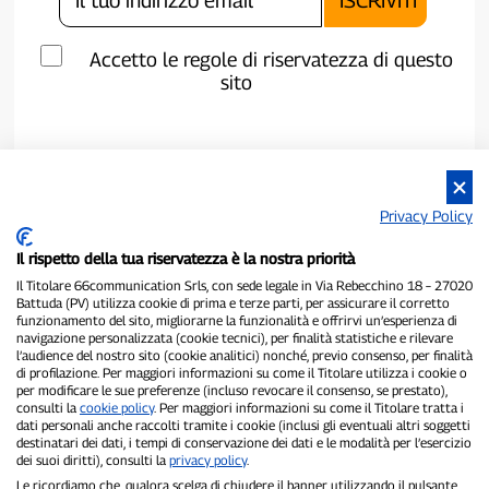
Accetto le regole di riservatezza di questo
sito
Privacy Policy
Il rispetto della tua riservatezza è la nostra priorità
Il Titolare 66communication Srls, con sede legale in Via Rebecchino 18 – 27020
Battuda (PV) utilizza cookie di prima e terze parti, per assicurare il corretto
funzionamento del sito, migliorarne la funzionalità e offrirvi un’esperienza di
navigazione personalizzata (cookie tecnici), per finalità statistiche e rilevare
P300.it è una Testata Giornalistica indipendente
l’audience del nostro sito (cookie analitici) nonché, previo consenso, per finalità
di profilazione. Per maggiori informazioni su come il Titolare utilizza i cookie o
Registrazione numero 1/2021 del 1/2/2021 - Tribunale di Pavia
per modificare le sue preferenze (incluso revocare il consenso, se prestato),
Proprietario ed editore:
66communication Srls
- P.IVA
consulti la
cookie policy
. Per maggiori informazioni su come il Titolare tratta i
02798890188
dati personali anche raccolti tramite i cookie (inclusi gli eventuali altri soggetti
Direttore Responsabile:
Alessandro Secchi
- Vicedirettore:
Federico
destinatari dei dati, i tempi di conservazione dei dati e le modalità per l’esercizio
Benedusi
dei suoi diritti), consulti la
privacy policy
.
Privacy Policy
-
Cookie Policy
Le ricordiamo che, qualora scelga di chiudere il banner utilizzando il pulsante