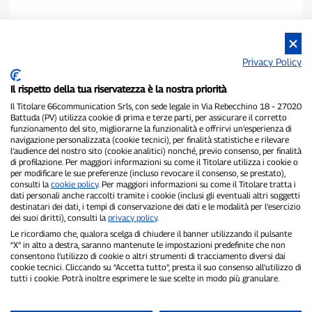
Privacy Policy
Il rispetto della tua riservatezza è la nostra priorità
Il Titolare 66communication Srls, con sede legale in Via Rebecchino 18 – 27020
Battuda (PV) utilizza cookie di prima e terze parti, per assicurare il corretto
funzionamento del sito, migliorarne la funzionalità e offrirvi un’esperienza di
navigazione personalizzata (cookie tecnici), per finalità statistiche e rilevare
P300.it è una Testata Giornalistica indipendente
l’audience del nostro sito (cookie analitici) nonché, previo consenso, per finalità
di profilazione. Per maggiori informazioni su come il Titolare utilizza i cookie o
Registrazione numero 1/2021 del 1/2/2021 - Tribunale di Pavia
per modificare le sue preferenze (incluso revocare il consenso, se prestato),
Proprietario ed editore:
66communication Srls
- P.IVA
consulti la
cookie policy
. Per maggiori informazioni su come il Titolare tratta i
02798890188
dati personali anche raccolti tramite i cookie (inclusi gli eventuali altri soggetti
Direttore Responsabile:
Alessandro Secchi
- Vicedirettore:
Federico
destinatari dei dati, i tempi di conservazione dei dati e le modalità per l’esercizio
Benedusi
dei suoi diritti), consulti la
privacy policy
.
Privacy Policy
-
Cookie Policy
Le ricordiamo che, qualora scelga di chiudere il banner utilizzando il pulsante
“X” in alto a destra, saranno mantenute le impostazioni predefinite che non
consentono l’utilizzo di cookie o altri strumenti di tracciamento diversi dai
"Se è successo davvero, lo trovi su P300.it"
cookie tecnici. Cliccando su “Accetta tutto”, presta il suo consenso all’utilizzo di
tutti i cookie. Potrà inoltre esprimere le sue scelte in modo più granulare.
Copyright © P300.it 2012-2026