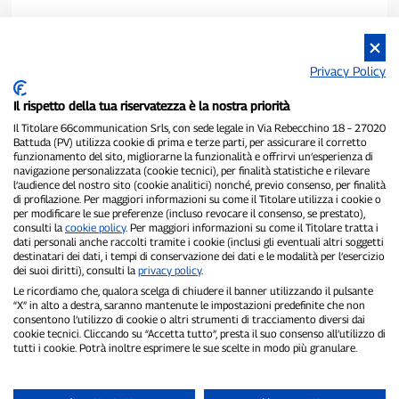
Privacy Policy
Il rispetto della tua riservatezza è la nostra priorità
Il Titolare 66communication Srls, con sede legale in Via Rebecchino 18 – 27020
Battuda (PV) utilizza cookie di prima e terze parti, per assicurare il corretto
funzionamento del sito, migliorarne la funzionalità e offrirvi un’esperienza di
navigazione personalizzata (cookie tecnici), per finalità statistiche e rilevare
P300.it è una Testata Giornalistica indipendente
l’audience del nostro sito (cookie analitici) nonché, previo consenso, per finalità
di profilazione. Per maggiori informazioni su come il Titolare utilizza i cookie o
Registrazione numero 1/2021 del 1/2/2021 - Tribunale di Pavia
per modificare le sue preferenze (incluso revocare il consenso, se prestato),
Proprietario ed editore:
66communication Srls
- P.IVA
consulti la
cookie policy
. Per maggiori informazioni su come il Titolare tratta i
02798890188
dati personali anche raccolti tramite i cookie (inclusi gli eventuali altri soggetti
Direttore Responsabile:
Alessandro Secchi
- Vicedirettore:
Federico
destinatari dei dati, i tempi di conservazione dei dati e le modalità per l’esercizio
Benedusi
dei suoi diritti), consulti la
privacy policy
.
Privacy Policy
-
Cookie Policy
Le ricordiamo che, qualora scelga di chiudere il banner utilizzando il pulsante
“X” in alto a destra, saranno mantenute le impostazioni predefinite che non
consentono l’utilizzo di cookie o altri strumenti di tracciamento diversi dai
"Se è successo davvero, lo trovi su P300.it"
cookie tecnici. Cliccando su “Accetta tutto”, presta il suo consenso all’utilizzo di
tutti i cookie. Potrà inoltre esprimere le sue scelte in modo più granulare.
Copyright © P300.it 2012-2026