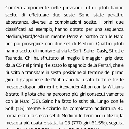
Com’era ampiamente nelle previsioni, tutti i piloti hanno
scelto di effettuare due soste. Sono state peraltro
abbastanza diverse le combinazioni scelte. I primi due
classificati, ad esempio, hanno optato per una sequenza
Medium/Hard/Medium mentre Perez è partito con le Hard
per poi proseguire con due set di Medium. Quattro piloti
hanno scelto di montare al via le Soft: Sainz, Gasly, Stroll e
Tsunoda. Chi ha sfruttato al meglio il maggior grip dato
dalla C5 nei primi giri è stato lo spagnolo della Ferrari, che è
riuscito a transitare in sesta posizione al termine del primo
giro. Il giapponese dell’AlphaTauri ha usato tutte e tre le
mescole disponibili mentre Alexander Albon con la Williams
è stato il pilota che ha percorso più giri consecutivamente
con le Hard (38). Sainz ha fatto lo stint più lungo con le
Soft (15) mentre Ricciardo ha completato addirittura 40
tornate con lo stesso set di Medium. In termini di utilizzo, la
mescola più usata è stata la C3 (770 giri, 61,5%), seguita