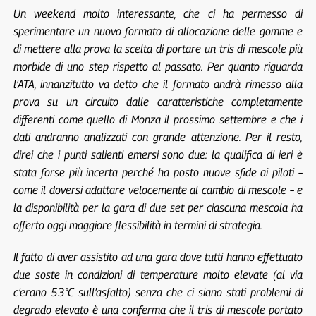
Un weekend molto interessante, che ci ha permesso di
sperimentare un nuovo formato di allocazione delle gomme e
di mettere alla prova la scelta di portare un tris di mescole più
morbide di uno step rispetto al passato. Per quanto riguarda
l’ATA, innanzitutto va detto che il formato andrà rimesso alla
prova su un circuito dalle caratteristiche completamente
differenti come quello di Monza il prossimo settembre e che i
dati andranno analizzati con grande attenzione. Per il resto,
direi che i punti salienti emersi sono due: la qualifica di ieri è
stata forse più incerta perché ha posto nuove sfide ai piloti –
come il doversi adattare velocemente al cambio di mescole – e
la disponibilità per la gara di due set per ciascuna mescola ha
offerto oggi maggiore flessibilità in termini di strategia.
Il fatto di aver assistito ad una gara dove tutti hanno effettuato
due soste in condizioni di temperature molto elevate (al via
c’erano 53°C sull’asfalto) senza che ci siano stati problemi di
degrado elevato è una conferma che il tris di mescole portato