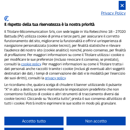
Privacy Policy
Il rispetto della tua riservatezza è la nostra priorità
Il Titolare 66communication Srls, con sede legale in Via Rebecchino 18 – 27020
Battuda (PV) utilizza cookie di prima e terze parti, per assicurare il corretto
funzionamento del sito, migliorarne la funzionalità e offrirvi un’esperienza di
navigazione personalizzata (cookie tecnici), per finalità statistiche e rilevare
P300.it è una Testata Giornalistica indipendente
l’audience del nostro sito (cookie analitici) nonché, previo consenso, per finalità
Registrazione numero 1/2021 del 1/2/2021 - Tribunale di Pavia
di profilazione. Per maggiori informazioni su come il Titolare utilizza i cookie o
per modificare le sue preferenze (incluso revocare il consenso, se prestato),
Proprietario ed editore:
66communication Srls
- P.IVA
consulti la
cookie policy
. Per maggiori informazioni su come il Titolare tratta i
02798890188
dati personali anche raccolti tramite i cookie (inclusi gli eventuali altri soggetti
Direttore Responsabile:
Alessandro Secchi
- Vicedirettore:
Federico
destinatari dei dati, i tempi di conservazione dei dati e le modalità per l’esercizio
Benedusi
dei suoi diritti), consulti la
privacy policy
.
Privacy Policy
-
Cookie Policy
Le ricordiamo che, qualora scelga di chiudere il banner utilizzando il pulsante
“X” in alto a destra, saranno mantenute le impostazioni predefinite che non
"Se è successo davvero, lo trovi su P300.it"
consentono l’utilizzo di cookie o altri strumenti di tracciamento diversi dai
cookie tecnici. Cliccando su “Accetta tutto”, presta il suo consenso all’utilizzo di
tutti i cookie. Potrà inoltre esprimere le sue scelte in modo più granulare.
Copyright © P300.it 2012-2026
Accetto tutto
Non accetto