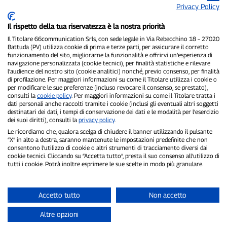
Privacy Policy
Il rispetto della tua riservatezza è la nostra priorità
Il Titolare 66communication Srls, con sede legale in Via Rebecchino 18 – 27020
Battuda (PV) utilizza cookie di prima e terze parti, per assicurare il corretto
funzionamento del sito, migliorarne la funzionalità e offrirvi un’esperienza di
navigazione personalizzata (cookie tecnici), per finalità statistiche e rilevare
P300.it è una Testata Giornalistica indipendente
l’audience del nostro sito (cookie analitici) nonché, previo consenso, per finalità
Registrazione numero 1/2021 del 1/2/2021 - Tribunale di Pavia
di profilazione. Per maggiori informazioni su come il Titolare utilizza i cookie o
Proprietario ed editore:
66communication Srls
- P.IVA
per modificare le sue preferenze (incluso revocare il consenso, se prestato),
consulti la
cookie policy
. Per maggiori informazioni su come il Titolare tratta i
02798890188
dati personali anche raccolti tramite i cookie (inclusi gli eventuali altri soggetti
Direttore Responsabile:
Alessandro Secchi
- Vicedirettore:
Federico
destinatari dei dati, i tempi di conservazione dei dati e le modalità per l’esercizio
Benedusi
dei suoi diritti), consulti la
privacy policy
.
Privacy Policy
-
Cookie Policy
Le ricordiamo che, qualora scelga di chiudere il banner utilizzando il pulsante
“X” in alto a destra, saranno mantenute le impostazioni predefinite che non
"Se è successo davvero, lo trovi su P300.it"
consentono l’utilizzo di cookie o altri strumenti di tracciamento diversi dai
cookie tecnici. Cliccando su “Accetta tutto”, presta il suo consenso all’utilizzo di
tutti i cookie. Potrà inoltre esprimere le sue scelte in modo più granulare.
Copyright © P300.it 2012-2026
Accetto tutto
Non accetto
Altre opzioni