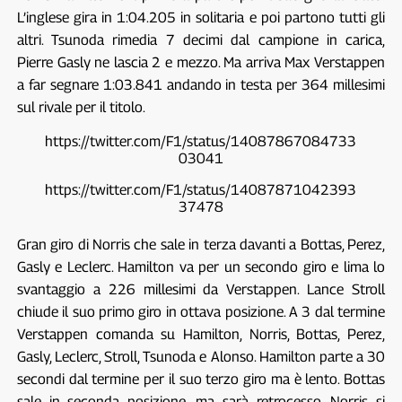
L’inglese gira in 1:04.205 in solitaria e poi partono tutti gli
altri. Tsunoda rimedia 7 decimi dal campione in carica,
Pierre Gasly ne lascia 2 e mezzo. Ma arriva Max Verstappen
a far segnare 1:03.841 andando in testa per 364 millesimi
sul rivale per il titolo.
https://twitter.com/F1/status/14087867084733
03041
https://twitter.com/F1/status/14087871042393
37478
Gran giro di Norris che sale in terza davanti a Bottas, Perez,
Gasly e Leclerc. Hamilton va per un secondo giro e lima lo
svantaggio a 226 millesimi da Verstappen. Lance Stroll
chiude il suo primo giro in ottava posizione. A 3 dal termine
Verstappen comanda su Hamilton, Norris, Bottas, Perez,
Gasly, Leclerc, Stroll, Tsunoda e Alonso. Hamilton parte a 30
secondi dal termine per il suo terzo giro ma è lento. Bottas
sale in seconda posizione, ma sarà retrocesso. Norris si