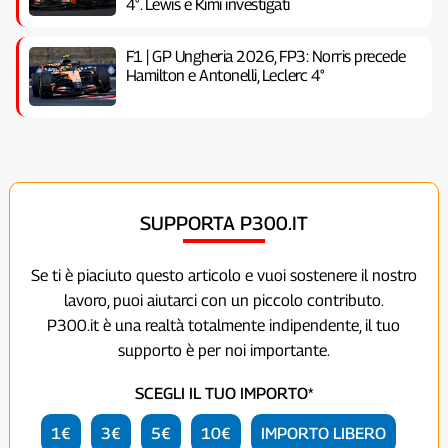
4°. Lewis e Kimi investigati
F1 | GP Ungheria 2026, FP3: Norris precede
Hamilton e Antonelli, Leclerc 4°
SUPPORTA P300.IT
Se ti è piaciuto questo articolo e vuoi sostenere il nostro
lavoro, puoi aiutarci con un piccolo contributo.
P300.it è una realtà totalmente indipendente, il tuo
supporto è per noi importante.
SCEGLI IL TUO IMPORTO*
1€
3€
5€
10€
IMPORTO LIBERO