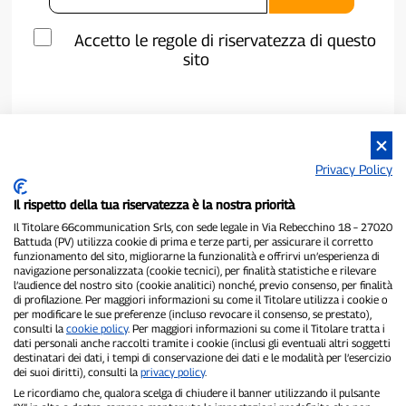
Accetto le regole di riservatezza di questo
sito
Privacy Policy
Il rispetto della tua riservatezza è la nostra priorità
Il Titolare 66communication Srls, con sede legale in Via Rebecchino 18 – 27020
Battuda (PV) utilizza cookie di prima e terze parti, per assicurare il corretto
funzionamento del sito, migliorarne la funzionalità e offrirvi un’esperienza di
navigazione personalizzata (cookie tecnici), per finalità statistiche e rilevare
P300.it è una Testata Giornalistica indipendente
l’audience del nostro sito (cookie analitici) nonché, previo consenso, per finalità
di profilazione. Per maggiori informazioni su come il Titolare utilizza i cookie o
Registrazione numero 1/2021 del 1/2/2021 - Tribunale di Pavia
per modificare le sue preferenze (incluso revocare il consenso, se prestato),
Proprietario ed editore:
66communication Srls
- P.IVA
consulti la
cookie policy
. Per maggiori informazioni su come il Titolare tratta i
02798890188
dati personali anche raccolti tramite i cookie (inclusi gli eventuali altri soggetti
Direttore Responsabile:
Alessandro Secchi
- Vicedirettore:
Federico
destinatari dei dati, i tempi di conservazione dei dati e le modalità per l’esercizio
Benedusi
dei suoi diritti), consulti la
privacy policy
.
Privacy Policy
-
Cookie Policy
Le ricordiamo che, qualora scelga di chiudere il banner utilizzando il pulsante