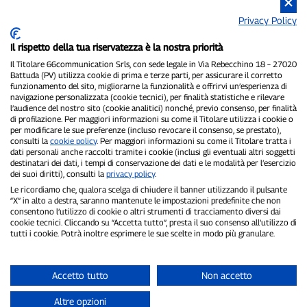
Privacy Policy
Il rispetto della tua riservatezza è la nostra priorità
Il Titolare 66communication Srls, con sede legale in Via Rebecchino 18 – 27020
Battuda (PV) utilizza cookie di prima e terze parti, per assicurare il corretto
funzionamento del sito, migliorarne la funzionalità e offrirvi un’esperienza di
navigazione personalizzata (cookie tecnici), per finalità statistiche e rilevare
P300.it è una Testata Giornalistica indipendente
l’audience del nostro sito (cookie analitici) nonché, previo consenso, per finalità
di profilazione. Per maggiori informazioni su come il Titolare utilizza i cookie o
Registrazione numero 1/2021 del 1/2/2021 - Tribunale di Pavia
per modificare le sue preferenze (incluso revocare il consenso, se prestato),
Proprietario ed editore:
66communication Srls
- P.IVA
consulti la
cookie policy
. Per maggiori informazioni su come il Titolare tratta i
02798890188
dati personali anche raccolti tramite i cookie (inclusi gli eventuali altri soggetti
Direttore Responsabile:
Alessandro Secchi
- Vicedirettore:
Federico
destinatari dei dati, i tempi di conservazione dei dati e le modalità per l’esercizio
Benedusi
dei suoi diritti), consulti la
privacy policy
.
Privacy Policy
-
Cookie Policy
Le ricordiamo che, qualora scelga di chiudere il banner utilizzando il pulsante
“X” in alto a destra, saranno mantenute le impostazioni predefinite che non
consentono l’utilizzo di cookie o altri strumenti di tracciamento diversi dai
"Se è successo davvero, lo trovi su P300.it"
cookie tecnici. Cliccando su “Accetta tutto”, presta il suo consenso all’utilizzo di
tutti i cookie. Potrà inoltre esprimere le sue scelte in modo più granulare.
Copyright © P300.it 2012-2026
Accetto tutto
Non accetto
Altre opzioni