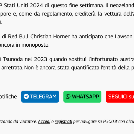
 Stati Uniti 2024 di questo fine settimana. Il neozelan
ore e, come da regolamento, erediterà la vettura dell’a
.
 di Red Bull Christian Horner ha anticipato che Lawson 
ancora in monoposto.
i Tsunoda nel 2023 quando sostituì l’infortunato austral
 arretrata. Non è ancora stata quantificata l’entità dell
otifiche
TELEGRAM
WHATSAPP
SEGUICI s
izzando da visitatore.
Accedi
o
registrati
per navigare su P300.it con alc