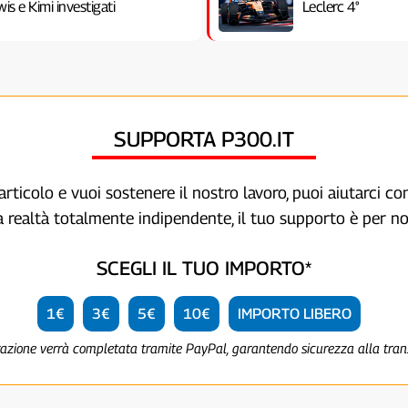
is e Kimi investigati
Leclerc 4°
SUPPORTA P300.IT
articolo e vuoi sostenere il nostro lavoro, puoi aiutarci c
a realtà totalmente indipendente, il tuo supporto è per no
SCEGLI IL TUO IMPORTO*
1€
3€
5€
10€
IMPORTO LIBERO
razione verrà completata tramite PayPal, garantendo sicurezza alla tra