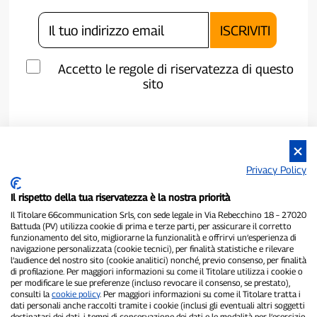
Accetto le regole di riservatezza di questo
sito
Privacy Policy
Il rispetto della tua riservatezza è la nostra priorità
Il Titolare 66communication Srls, con sede legale in Via Rebecchino 18 – 27020
Battuda (PV) utilizza cookie di prima e terze parti, per assicurare il corretto
funzionamento del sito, migliorarne la funzionalità e offrirvi un’esperienza di
navigazione personalizzata (cookie tecnici), per finalità statistiche e rilevare
P300.it è una Testata Giornalistica indipendente
l’audience del nostro sito (cookie analitici) nonché, previo consenso, per finalità
di profilazione. Per maggiori informazioni su come il Titolare utilizza i cookie o
Registrazione numero 1/2021 del 1/2/2021 - Tribunale di Pavia
per modificare le sue preferenze (incluso revocare il consenso, se prestato),
Proprietario ed editore:
66communication Srls
- P.IVA
consulti la
cookie policy
. Per maggiori informazioni su come il Titolare tratta i
02798890188
dati personali anche raccolti tramite i cookie (inclusi gli eventuali altri soggetti
Direttore Responsabile:
Alessandro Secchi
- Vicedirettore:
Federico
destinatari dei dati, i tempi di conservazione dei dati e le modalità per l’esercizio