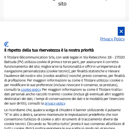
sito
Privacy Policy
Il rispetto della tua riservatezza è la nostra priorità
Il Titolare 66communication Srls, con sede legale in Via Rebecchino 18 – 27020
Battuda (PV) utilizza cookie di prima e terze parti, per assicurare il corretto
funzionamento del sito, migliorarne la funzionalità e offrirvi un’esperienza di
navigazione personalizzata (cookie tecnici), per finalità statistiche e rilevare
P300.it è una Testata Giornalistica indipendente
l’audience del nostro sito (cookie analitici) nonché, previo consenso, per finalità
di profilazione. Per maggiori informazioni su come il Titolare utilizza i cookie o
Registrazione numero 1/2021 del 1/2/2021 - Tribunale di Pavia
per modificare le sue preferenze (incluso revocare il consenso, se prestato),
Proprietario ed editore:
66communication Srls
- P.IVA
consulti la
cookie policy
. Per maggiori informazioni su come il Titolare tratta i
02798890188
dati personali anche raccolti tramite i cookie (inclusi gli eventuali altri soggetti
Direttore Responsabile:
Alessandro Secchi
- Vicedirettore:
Federico
destinatari dei dati, i tempi di conservazione dei dati e le modalità per l’esercizio
Benedusi
dei suoi diritti), consulti la
privacy policy
.
Privacy Policy
-
Cookie Policy
Le ricordiamo che, qualora scelga di chiudere il banner utilizzando il pulsante
“X” in alto a destra, saranno mantenute le impostazioni predefinite che non
consentono l’utilizzo di cookie o altri strumenti di tracciamento diversi dai
"Se è successo davvero, lo trovi su P300.it"
cookie tecnici. Cliccando su “Accetta tutto”, presta il suo consenso all’utilizzo di
tutti i cookie. Potrà inoltre esprimere le sue scelte in modo più granulare.