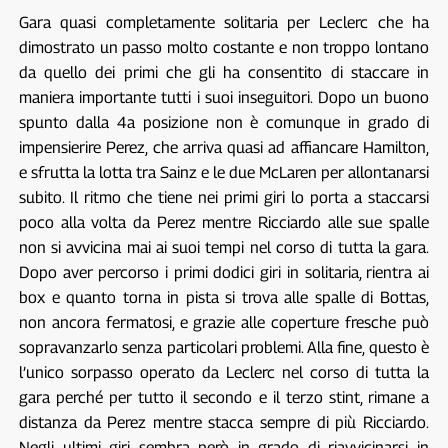
Gara quasi completamente solitaria per Leclerc che ha
dimostrato un passo molto costante e non troppo lontano
da quello dei primi che gli ha consentito di staccare in
maniera importante tutti i suoi inseguitori. Dopo un buono
spunto dalla 4a posizione non è comunque in grado di
impensierire Perez, che arriva quasi ad affiancare Hamilton,
e sfrutta la lotta tra Sainz e le due McLaren per allontanarsi
subito. Il ritmo che tiene nei primi giri lo porta a staccarsi
poco alla volta da Perez mentre Ricciardo alle sue spalle
non si avvicina mai ai suoi tempi nel corso di tutta la gara.
Dopo aver percorso i primi dodici giri in solitaria, rientra ai
box e quanto torna in pista si trova alle spalle di Bottas,
non ancora fermatosi, e grazie alle coperture fresche può
sopravanzarlo senza particolari problemi. Alla fine, questo è
l’unico sorpasso operato da Leclerc nel corso di tutta la
gara perché per tutto il secondo e il terzo stint, rimane a
distanza da Perez mentre stacca sempre di più Ricciardo.
Negli ultimi giri sembra però in grado di riavvicinarsi in