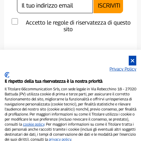
Accetto le regole di riservatezza di questo
sito
Privacy Policy
Il rispetto della tua riservatezza è la nostra priorità
Il Titolare 66communication Srls, con sede legale in Via Rebecchino 18 – 27020
Battuda (PV) utilizza cookie di prima e terze parti, per assicurare il corretto
funzionamento del sito, migliorarne la funzionalità e offrirvi un’esperienza di
navigazione personalizzata (cookie tecnici), per finalità statistiche e rilevare
P300.it è una Testata Giornalistica indipendente
l’audience del nostro sito (cookie analitici) nonché, previo consenso, per finalità
Registrazione numero 1/2021 del 1/2/2021 - Tribunale di Pavia
di profilazione. Per maggiori informazioni su come il Titolare utilizza i cookie o
per modificare le sue preferenze (incluso revocare il consenso, se prestato),
Proprietario ed editore:
66communication Srls
- P.IVA
consulti la
cookie policy
. Per maggiori informazioni su come il Titolare tratta i
02798890188
dati personali anche raccolti tramite i cookie (inclusi gli eventuali altri soggetti
Direttore Responsabile:
Alessandro Secchi
- Vicedirettore:
Federico
destinatari dei dati, i tempi di conservazione dei dati e le modalità per l’esercizio
Benedusi
dei suoi diritti), consulti la
privacy policy
.