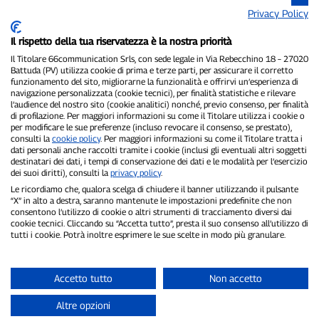
Privacy Policy
Il rispetto della tua riservatezza è la nostra priorità
Il Titolare 66communication Srls, con sede legale in Via Rebecchino 18 – 27020
Battuda (PV) utilizza cookie di prima e terze parti, per assicurare il corretto
funzionamento del sito, migliorarne la funzionalità e offrirvi un’esperienza di
navigazione personalizzata (cookie tecnici), per finalità statistiche e rilevare
P300.it è una Testata Giornalistica indipendente
l’audience del nostro sito (cookie analitici) nonché, previo consenso, per finalità
Registrazione numero 1/2021 del 1/2/2021 - Tribunale di Pavia
di profilazione. Per maggiori informazioni su come il Titolare utilizza i cookie o
per modificare le sue preferenze (incluso revocare il consenso, se prestato),
Proprietario ed editore:
66communication Srls
- P.IVA
consulti la
cookie policy
. Per maggiori informazioni su come il Titolare tratta i
02798890188
dati personali anche raccolti tramite i cookie (inclusi gli eventuali altri soggetti
Direttore Responsabile:
Alessandro Secchi
- Vicedirettore:
Federico
destinatari dei dati, i tempi di conservazione dei dati e le modalità per l’esercizio
Benedusi
dei suoi diritti), consulti la
privacy policy
.
Privacy Policy
-
Cookie Policy
Le ricordiamo che, qualora scelga di chiudere il banner utilizzando il pulsante
“X” in alto a destra, saranno mantenute le impostazioni predefinite che non
"Se è successo davvero, lo trovi su P300.it"
consentono l’utilizzo di cookie o altri strumenti di tracciamento diversi dai
cookie tecnici. Cliccando su “Accetta tutto”, presta il suo consenso all’utilizzo di
tutti i cookie. Potrà inoltre esprimere le sue scelte in modo più granulare.
Copyright © P300.it 2012-2026
Accetto tutto
Non accetto
Altre opzioni