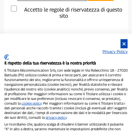
Accetto le regole di riservatezza di questo
sito
Privacy Policy
Il rispetto della tua riservatezza è la nostra priorità
Il Titolare 66communication Srls, con sede legale in Via Rebecchino 18 – 27020
Battuda (PV) utilizza cookie di prima e terze parti, per assicurare il corretto
funzionamento del sito, migliorarne la funzionalità e offrirvi un’esperienza di
navigazione personalizzata (cookie tecnici), per finalità statistiche e rilevare
P300.it è una Testata Giornalistica indipendente
l’audience del nostro sito (cookie analitici) nonché, previo consenso, per finalità
di profilazione. Per maggiori informazioni su come il Titolare utilizza i cookie o
Registrazione numero 1/2021 del 1/2/2021 - Tribunale di Pavia
per modificare le sue preferenze (incluso revocare il consenso, se prestato),
Proprietario ed editore:
66communication Srls
- P.IVA
consulti la
cookie policy
. Per maggiori informazioni su come il Titolare tratta i
02798890188
dati personali anche raccolti tramite i cookie (inclusi gli eventuali altri soggetti
Direttore Responsabile:
Alessandro Secchi
- Vicedirettore:
Federico
destinatari dei dati, i tempi di conservazione dei dati e le modalità per l’esercizio
Benedusi
dei suoi diritti), consulti la
privacy policy
.
Privacy Policy
-
Cookie Policy
Le ricordiamo che, qualora scelga di chiudere il banner utilizzando il pulsante
“X” in alto a destra, saranno mantenute le impostazioni predefinite che non